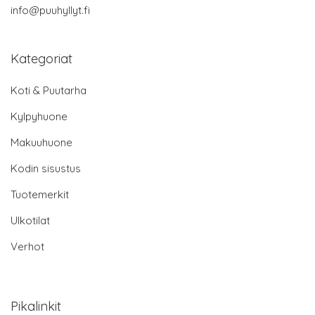
info@puuhyllyt.fi
Kategoriat
Koti & Puutarha
Kylpyhuone
Makuuhuone
Kodin sisustus
Tuotemerkit
Ulkotilat
Verhot
Pikalinkit