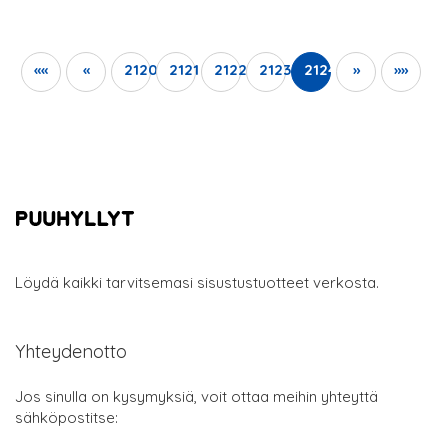
««
«
2120
2121
2122
2123
2124
»
»»
Löydä kaikki tarvitsemasi sisustustuotteet verkosta.
Yhteydenotto
Jos sinulla on kysymyksiä, voit ottaa meihin yhteyttä
sähköpostitse: