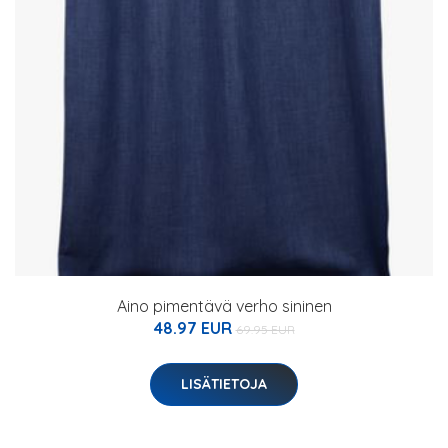
Aino pimentävä verho sininen
48.97 EUR
69.95 EUR
LISÄTIETOJA