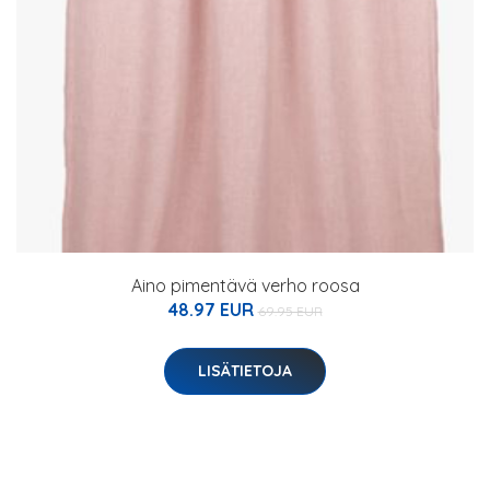
Aino pimentävä verho roosa
48.97 EUR
69.95 EUR
LISÄTIETOJA