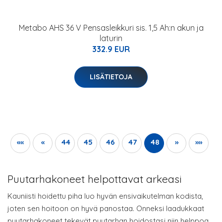
Metabo AHS 36 V Pensasleikkuri sis. 1,5 Ah:n akun ja
laturin
332.9 EUR
LISÄTIETOJA
««
«
44
45
46
47
48
»
»»
Puutarhakoneet helpottavat arkeasi
Kauniisti hoidettu piha luo hyvän ensivaikutelman kodista,
joten sen hoitoon on hyvä panostaa. Onneksi laadukkaat
puutarhakoneet tekevät puutarhan hoidostasi niin helppoa