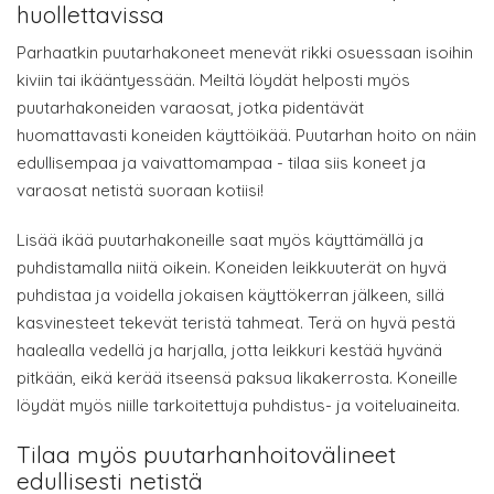
huollettavissa
Parhaatkin puutarhakoneet menevät rikki osuessaan isoihin
kiviin tai ikääntyessään. Meiltä löydät helposti myös
puutarhakoneiden varaosat, jotka pidentävät
huomattavasti koneiden käyttöikää. Puutarhan hoito on näin
edullisempaa ja vaivattomampaa - tilaa siis koneet ja
varaosat netistä suoraan kotiisi!
Lisää ikää puutarhakoneille saat myös käyttämällä ja
puhdistamalla niitä oikein. Koneiden leikkuuterät on hyvä
puhdistaa ja voidella jokaisen käyttökerran jälkeen, sillä
kasvinesteet tekevät teristä tahmeat. Terä on hyvä pestä
haalealla vedellä ja harjalla, jotta leikkuri kestää hyvänä
pitkään, eikä kerää itseensä paksua likakerrosta. Koneille
löydät myös niille tarkoitettuja puhdistus- ja voiteluaineita.
Tilaa myös puutarhanhoitovälineet
edullisesti netistä