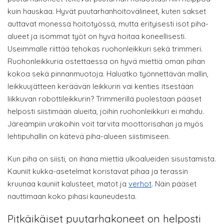
kuin hauskaa. Hyvät puutarhanhoitovälineet, kuten sakset
auttavat monessa hoitotyössä, mutta erityisesti isot piha-
alueet ja isommat työt on hyvä hoitaa koneellisesti.
Useimmalle riittää tehokas ruohonleikkuri sekä trimmeri.
Ruohonleikkuria ostettaessa on hyvä miettiä oman pihan
kokoa sekä pinnanmuotoja. Haluatko työnnettävän mallin,
leikkuujätteen keräävän leikkurin vai kenties itsestään
liikkuvan robottileikkurin? Trimmerillä puolestaan pääset
helposti siistimään alueita, joihin ruohonleikkuri ei mahdu.
Järeämpiin urakoihin voit tarvita moottorisahan ja myös
lehtipuhallin on kätevä piha-alueen siistimiseen.
Kun piha on siisti, on ihana miettiä ulkoalueiden sisustamista.
Kauniit kukka-asetelmat koristavat pihaa ja terassin
kruunaa kauniit kalusteet, matot ja
verhot
. Näin pääset
nauttimaan koko pihasi kauneudesta.
Pitkäikäiset puutarhakoneet on helposti