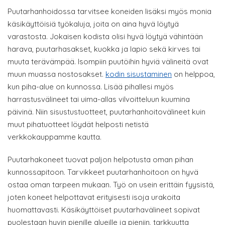
Puutarhanhoidossa tarvitsee koneiden lisäksi myös monia
käsikäyttöisiä työkaluja, joita on aina hyvä löytyä
varastosta. Jokaisen kodista olisi hyvä löytyä vähintään
harava, puutarhasakset, kuokka ja lapio sekä kirves tai
muuta terävämpää. Isompiin puutöihin hyviä välineitä ovat
muun muassa nostosakset.
kodin sisustaminen
on helppoa,
kun piha-alue on kunnossa. Lisää pihallesi myös
harrastusvälineet tai uima-allas vilvoitteluun kuumina
päivinä. Niin sisustustuotteet, puutarhanhoitovälineet kuin
muut pihatuotteet löydät helposti netistä
verkkokauppamme kautta.
Puutarhakoneet tuovat paljon helpotusta oman pihan
kunnossapitoon. Tarvikkeet puutarhanhoitoon on hyvä
ostaa oman tarpeen mukaan. Työ on usein erittäin fyysistä,
joten koneet helpottavat erityisesti isoja urakoita
huomattavasti. Käsikäyttöiset puutarhavälineet sopivat
puolestaan hyvin pienille alueille ja pieniin, tarkkuutta