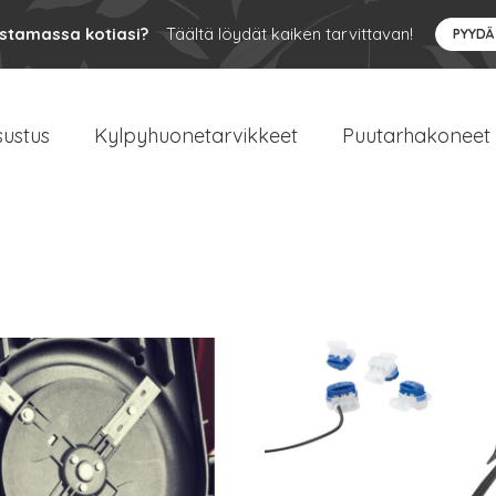
ustamassa kotiasi?
Täältä löydät kaiken tarvittavan!
PYYDÄ
sustus
Kylpyhuonetarvikkeet
Puutarhakoneet