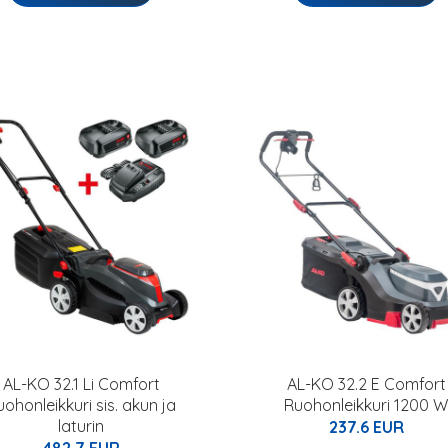
AL-KO 32.1 Li Comfort
AL-KO 32.2 E Comfort
uohonleikkuri sis. akun ja
Ruohonleikkuri 1200 
laturin
237.6 EUR
482.7 EUR