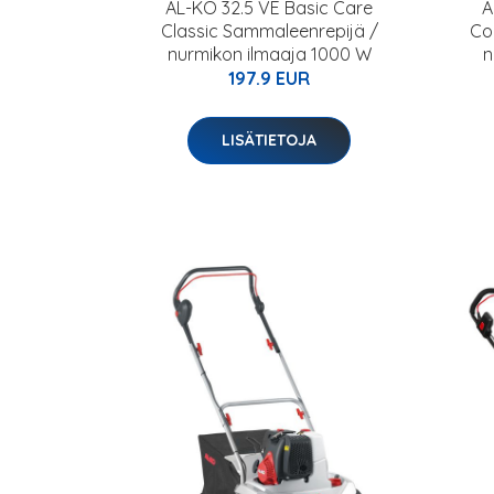
AL-KO 32.5 VE Basic Care
A
Classic Sammaleenrepijä /
Co
nurmikon ilmaaja 1000 W
n
197.9 EUR
LISÄTIETOJA