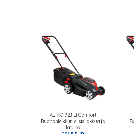
AL-KO 32.1 Li Comfort
Ruohonleikkuri ei sis. akkua ja
R
laturia
291.5 EUR