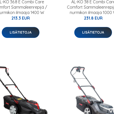
L-KO 36.8 E Combi Care
AL-KO 38 E Combi Car
mfort Sammaleenrepijä /
Comfort Sammaleenrepij
urmikon ilmaaja 1400 W
nurmikon ilmaaja 1000
213.3 EUR
231.8 EUR
LISÄTIETOJA
LISÄTIETOJA