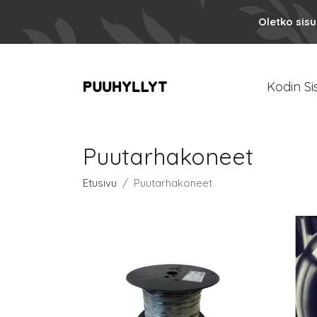
Oletko sis
Kodin Si
Puutarhakoneet
Etusivu
Puutarhakoneet