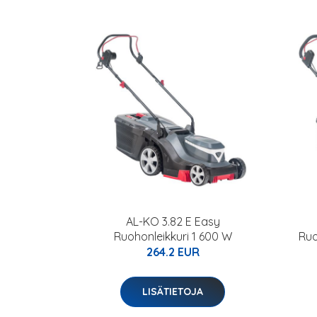
AL-KO 3.82 E Easy
Ruohonleikkuri 1 600 W
Ruo
264.2 EUR
LISÄTIETOJA