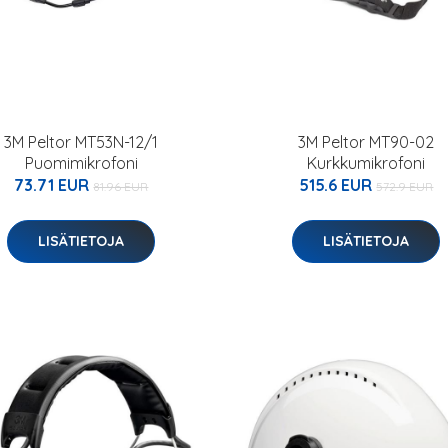
3M Peltor MT53N-12/1
3M Peltor MT90-02
Puomimikrofoni
Kurkkumikrofoni
73.71 EUR
515.6 EUR
81.96 EUR
572.9 EUR
LISÄTIETOJA
LISÄTIETOJA