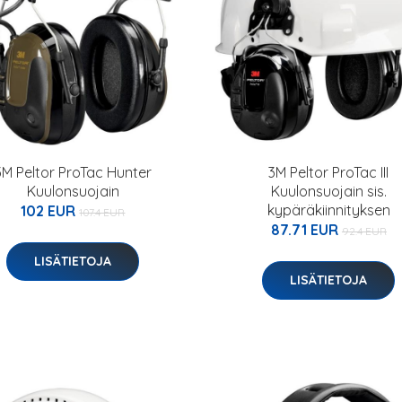
3M Peltor ProTac Hunter
3M Peltor ProTac III
Kuulonsuojain
Kuulonsuojain sis.
kypäräkiinnityksen
102 EUR
107.4 EUR
87.71 EUR
92.4 EUR
LISÄTIETOJA
LISÄTIETOJA