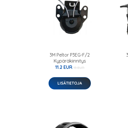
3M Peltor P3EG-F/2
Kypäräkiinnitys
11.2 EUR
15 EUR
LISÄTIETOJA