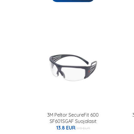
3M Peltor SecureFit 600
SF601SGAF Suojalasit
13.8 EUR
17.3 EUR