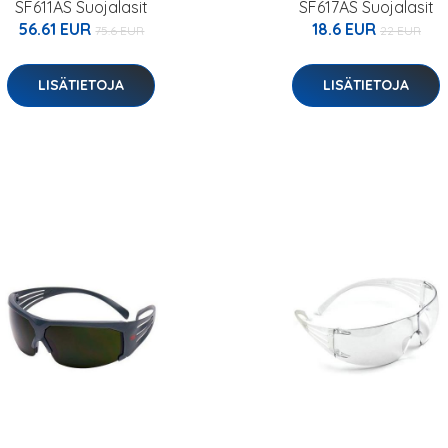
SF611AS Suojalasit
SF617AS Suojalasit
56.61 EUR
18.6 EUR
75.6 EUR
22 EUR
LISÄTIETOJA
LISÄTIETOJA