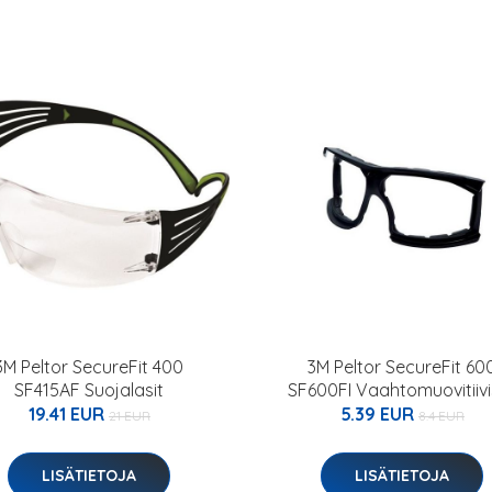
3M Peltor SecureFit 400
3M Peltor SecureFit 60
SF415AF Suojalasit
SF600FI Vaahtomuovitiivi
19.41 EUR
5.39 EUR
21 EUR
8.4 EUR
LISÄTIETOJA
LISÄTIETOJA