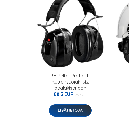
3M Peltor ProTac III
Kuulonsuojain sis.
päälakisangan
88.3 EUR
93 EUR
LISÄTIETOJA