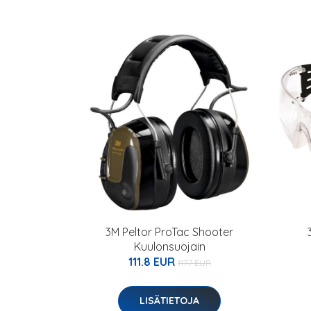
3M Peltor ProTac Shooter
Kuulonsuojain
111.8 EUR
117.7 EUR
LISÄTIETOJA