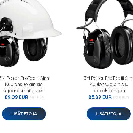
3M Peltor ProTac III Slim
3M Peltor ProTac III Sli
Kuulonsuojain sis.
Kuulonsuojain sis.
kypäräkiinnityksen
päälakisangan
89.09 EUR
85.89 EUR
99.1 EUR
122.8 EUR
LISÄTIETOJA
LISÄTIETOJA