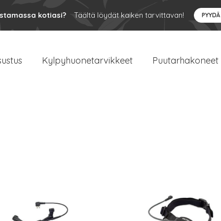
ustamassa kotiasi?
Täältä löydät kaiken tarvittavan!
PYYDÄ
sustus
Kylpyhuonetarvikkeet
Puutarhakoneet