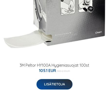
3M Peltor HY100A Hygieniasuojat 100st
105.1 EUR
140.2 EUR
LISÄTIETOJA