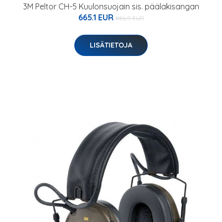
3M Peltor CH-5 Kuulonsuojain sis. päälakisangan
665.1 EUR
886.9 EUR
LISÄTIETOJA