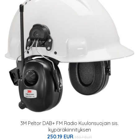
3M Peltor DAB+ FM Radio Kuulonsuojain sis.
kypäräkiinnityksen
250.19 EUR
333.7 EUR