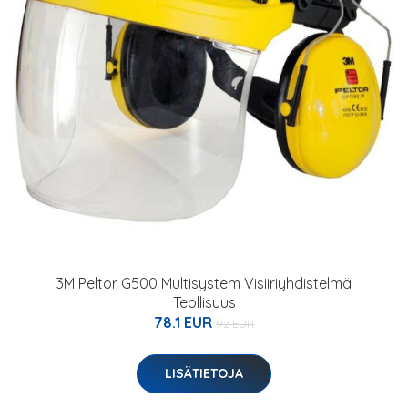
3M Peltor G500 Multisystem Visiiriyhdistelmä
Teollisuus
78.1 EUR
92 EUR
LISÄTIETOJA