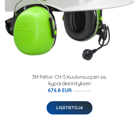
3M Peltor CH-5 Kuulonsuojain sis.
kypäräkiinnityksen
676.8 EUR
966.9 EUR
LISÄTIETOJA