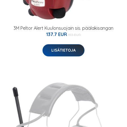
3M Peltor Alert Kuulonsuojain sis. päälakisangan
137.7 EUR
153 EUR
LISÄTIETOJA