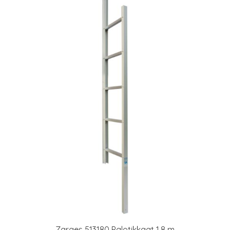
Zarges 513180 Palotikkaat 1.8 m