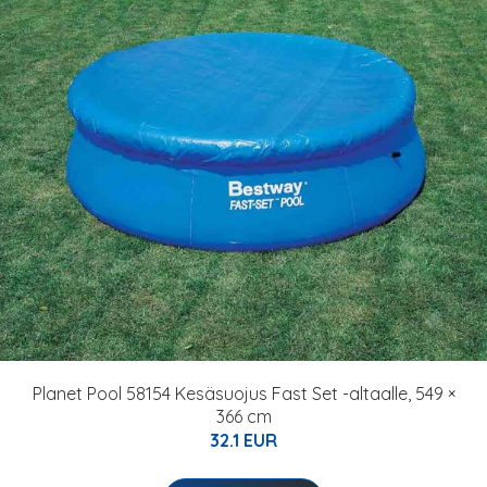
Planet Pool 58154 Kesäsuojus Fast Set -altaalle, 549 ×
366 cm
32.1 EUR