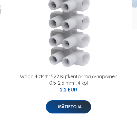
Wago 4014411522 Kytkentärima 6-napainen
0.5-2.5 mm², 4 kpl
2.2 EUR
LISÄTIETOJA