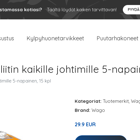
ustamassa kotiasi?
Täältä löydät kaiken tarvittavan!
PYYDÄ
sustus
Kylpyhuonetarvikkeet
Puutarhakoneet
itin kaikille johtimille 5-napai
timille 5-napainen, 15 kpl
Kategoriat:
Tuotemerkit
,
Wa
Brand:
Wago
29.9 EUR