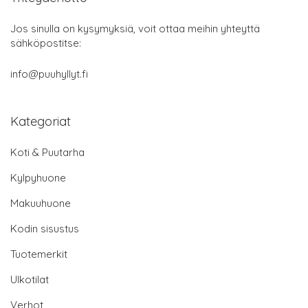
Jos sinulla on kysymyksiä, voit ottaa meihin yhteyttä
sähköpostitse:
info@puuhyllyt.fi
Kategoriat
Koti & Puutarha
Kylpyhuone
Makuuhuone
Kodin sisustus
Tuotemerkit
Ulkotilat
Verhot