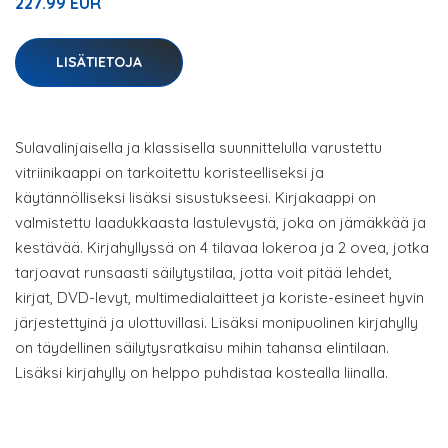
227.99 EUR
LISÄTIETOJA
Sulavalinjaisella ja klassisella suunnittelulla varustettu
vitriinikaappi on tarkoitettu koristeelliseksi ja
käytännölliseksi lisäksi sisustukseesi. Kirjakaappi on
valmistettu laadukkaasta lastulevystä, joka on jämäkkää ja
kestävää. Kirjahyllyssä on 4 tilavaa lokeroa ja 2 ovea, jotka
tarjoavat runsaasti säilytystilaa, jotta voit pitää lehdet,
kirjat, DVD-levyt, multimedialaitteet ja koriste-esineet hyvin
järjestettyinä ja ulottuvillasi. Lisäksi monipuolinen kirjahylly
on täydellinen säilytysratkaisu mihin tahansa elintilaan.
Lisäksi kirjahylly on helppo puhdistaa kostealla liinalla.