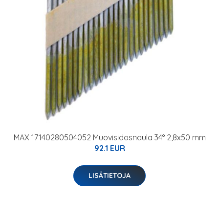
MAX 17140280504052 Muovisidosnaula 34° 2,8x50 mm
92.1 EUR
LISÄTIETOJA