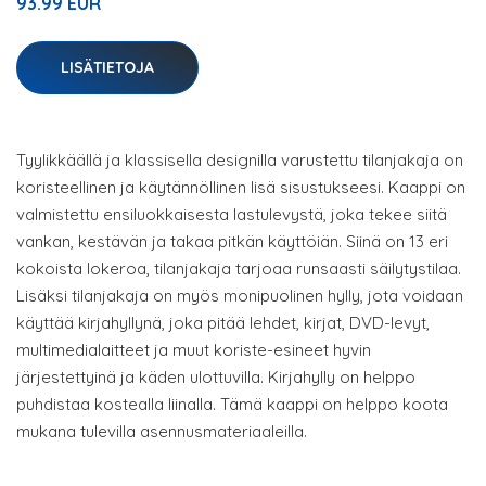
93.99 EUR
LISÄTIETOJA
Tyylikkäällä ja klassisella designilla varustettu tilanjakaja on
koristeellinen ja käytännöllinen lisä sisustukseesi. Kaappi on
valmistettu ensiluokkaisesta lastulevystä, joka tekee siitä
vankan, kestävän ja takaa pitkän käyttöiän. Siinä on 13 eri
kokoista lokeroa, tilanjakaja tarjoaa runsaasti säilytystilaa.
Lisäksi tilanjakaja on myös monipuolinen hylly, jota voidaan
käyttää kirjahyllynä, joka pitää lehdet, kirjat, DVD-levyt,
multimedialaitteet ja muut koriste-esineet hyvin
järjestettyinä ja käden ulottuvilla. Kirjahylly on helppo
puhdistaa kostealla liinalla. Tämä kaappi on helppo koota
mukana tulevilla asennusmateriaaleilla.