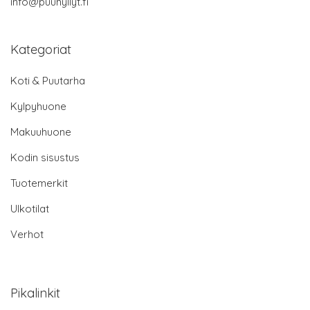
info@puuhyllyt.fi
Kategoriat
Koti & Puutarha
Kylpyhuone
Makuuhuone
Kodin sisustus
Tuotemerkit
Ulkotilat
Verhot
Pikalinkit