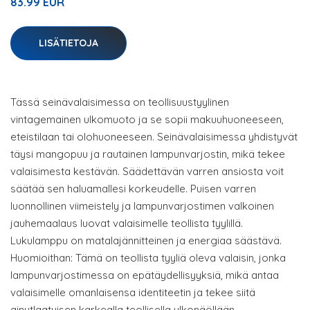
83.99 EUR
LISÄTIETOJA
Tässä seinävalaisimessa on teollisuustyylinen
vintagemainen ulkomuoto ja se sopii makuuhuoneeseen,
eteistilaan tai olohuoneeseen. Seinävalaisimessa yhdistyvät
täysi mangopuu ja rautainen lampunvarjostin, mikä tekee
valaisimesta kestävän. Säädettävän varren ansiosta voit
säätää sen haluamallesi korkeudelle. Puisen varren
luonnollinen viimeistely ja lampunvarjostimen valkoinen
jauhemaalaus luovat valaisimelle teollista tyylillä.
Lukulamppu on matalajännitteinen ja energiaa säästävä.
Huomioithan: Tämä on teollista tyyliä oleva valaisin, jonka
lampunvarjostimessa on epätäydellisyyksiä, mikä antaa
valaisimelle omanlaisensa identiteetin ja tekee siitä
ainutlaatuisen karkealla teollisella ulkonäöllään.