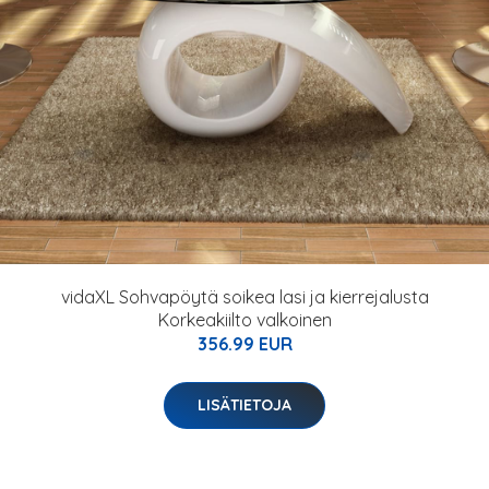
vidaXL Sohvapöytä soikea lasi ja kierrejalusta
Korkeakiilto valkoinen
356.99 EUR
LISÄTIETOJA