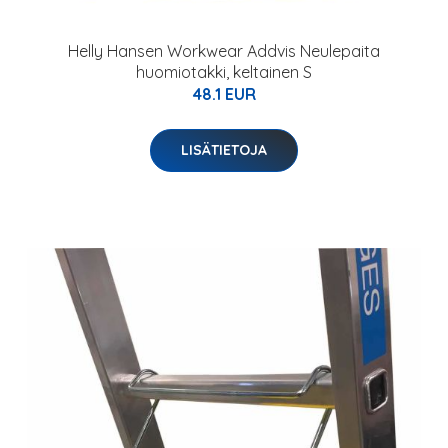
Helly Hansen Workwear Addvis Neulepaita
huomiotakki, keltainen S
48.1 EUR
LISÄTIETOJA