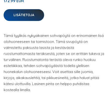
172.99 EUR
LISÄTIETOJA
Tämä tyylikäs nykyaikainen sohvapöytä on erinomainen lisä
olohuoneeseen tai toimistoon. Tämä sivupöytä on
valmistettu paksusta lasista ja kestävästä
ruostumattomasta teräksestä, joten se on erittäin tukeva ja
turvallinen. Ruostumatonta terästä oleva runko huokuu
estetiikkaa, tehden sohvapöydästä todella ylellisen
huonekalun olohuoneeseesi. Voit asettaa sille juomia,
kirjoja, aikakauslehtiä, tai pikkuesineitä, jotka haluat pitää
kätesi ulottuvilla. Lasinen pinta on helppo puhdistaa
kostealla liinalla.