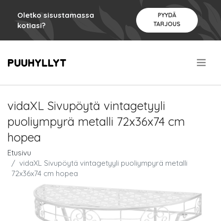
Oletko sisustamassa
PYYDÄ
TARJOUS
kotiasi?
.
vidaXL Sivupöytä vintagetyyli
puoliympyrä metalli 72x36x74 cm
hopea
Etusivu
vidaXL Sivupöytä vintagetyyli puoliympyrä metalli
72x36x74 cm hopea