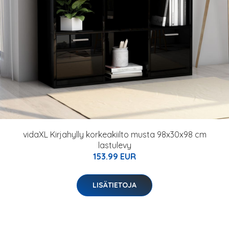
vidaXL Kirjahylly korkeakiilto musta 98x30x98 cm
lastulevy
153.99 EUR
LISÄTIETOJA