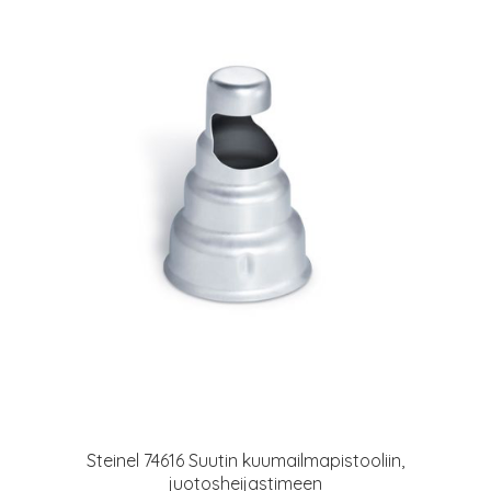
Steinel 74616 Suutin kuumailmapistooliin,
juotosheijastimeen