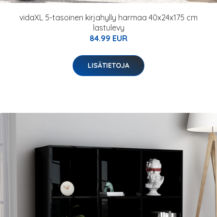
vidaXL 5-tasoinen kirjahylly harmaa 40x24x175 cm
lastulevy
84.99 EUR
LISÄTIETOJA