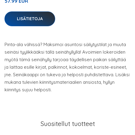
57.99 EUR
LISÄTIETOJA
Pinta-ala vähissä? Maksimoi asuntosi säilytystilat ja muuta
seinäsi tyylikkääksi tällä seinähyllyllä! Avoimien lokeroiden
myötä tämä seinähylly tarjoaa täydellisen paikan säilyttää
ja laittaa esille kirjat, palkinnot, kokoelmat, koriste-esineet,
jne. Seinäkaappi on tukeva ja helposti puhdistettava. Lisäksi
mukana tulevien kiinnitysmateriaalien ansiosta, hyllyn
kiinnitys sujuu helposti.
Suositellut tuotteet