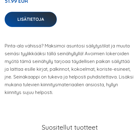
51.99 EUR
LISÄTIETOJA
Pinta-ala vähissä? Maksimoi asuntosi säilytystilat ja muuta
seinäsi tyylikkääksi tällä seinähyllyllä! Avoimien lokeroiden
myötä tämä seinähylly tarjoaa täydellisen paikan säilyttää
ja laittaa esille kirjat, palkinnot, kokoelmat, koriste-esineet,
jne. Seinäkaappi on tukeva ja helposti puhdistettava. Lisäksi
mukana tulevien kiinnitysmateriaalien ansiosta, hyllyn
kiinnitys sujuu helposti.
Suositellut tuotteet