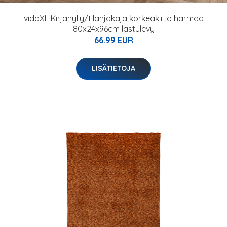
vidaXL Kirjahylly/tilanjakaja korkeakiilto harmaa
80x24x96cm lastulevy
66.99 EUR
LISÄTIETOJA