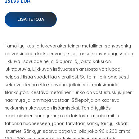
231.99 EUR
LISÄTIETOJA
Tämä tyylikäs ja tukevarakenteinen metallinen sohvasänky
on varsinainen katseenvangitsija. Tässä sohvasängyssä on
liikkuva lisävuode neljällä pyörällä, joista kaksi on
lukittautuvia. Liikkuvan lisävuoteen ansiosta voit luoda
helposti lisää vuodetilaa vieraillesi. Se toimii erinomaisesti
sekä vuoteena että sohvana, jolloin voit maksimoida
tilankäytön. Kestävä metallinen runko on vastustuskykyinen
naarmuja ja lommoja vastaan. Sälepohja on kaareva
nukkumismukavuuden lisäämiseksi. Tämä tyylikäs
monitoiminen sängynrunko on loistava ratkaisu mihin
tahansa huoneeseen, johon tarvitaan sänky tai tyylikkäät
istuimet. Sänkyyn sopiva patja voi olla joko 90 x 200 cm tai
180 x 200 cm riippuen siitä, kuinka sänky on asetettu.