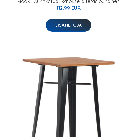
vidaXL Aurinkotuoli katoksella teräs punainen
112.99 EUR
LISÄTIETOJA