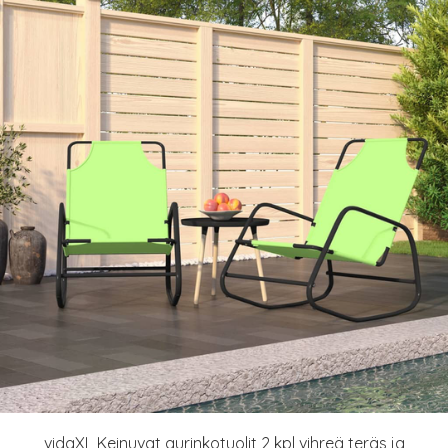
vidaXL Keinuvat aurinkotuolit 2 kpl vihreä teräs ja