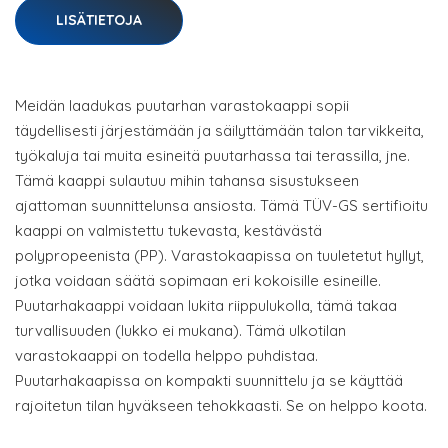
LISÄTIETOJA
Meidän laadukas puutarhan varastokaappi sopii
täydellisesti järjestämään ja säilyttämään talon tarvikkeita,
työkaluja tai muita esineitä puutarhassa tai terassilla, jne.
Tämä kaappi sulautuu mihin tahansa sisustukseen
ajattoman suunnittelunsa ansiosta. Tämä TÜV-GS sertifioitu
kaappi on valmistettu tukevasta, kestävästä
polypropeenista (PP). Varastokaapissa on tuuletetut hyllyt,
jotka voidaan säätä sopimaan eri kokoisille esineille.
Puutarhakaappi voidaan lukita riippulukolla, tämä takaa
turvallisuuden (lukko ei mukana). Tämä ulkotilan
varastokaappi on todella helppo puhdistaa.
Puutarhakaapissa on kompakti suunnittelu ja se käyttää
rajoitetun tilan hyväkseen tehokkaasti. Se on helppo koota.