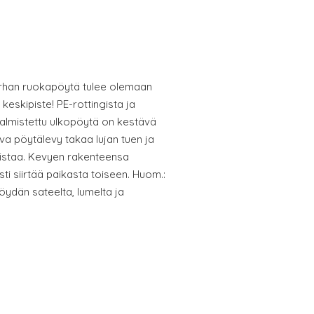
arhan ruokapöytä tulee olemaan
keskipiste! PE-rottingista ja
almistettu ulkopöytä on kestävä
eva pöytälevy takaa lujan tuen ja
distaa. Kevyen rakenteensa
i siirtää paikasta toiseen. Huom.:
dän sateelta, lumelta ja