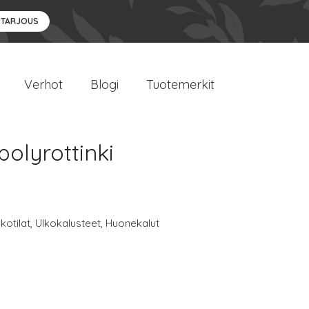
 TARJOUS
Verhot
Blogi
Tuotemerkit
olyrottinki
lkotilat
,
Ulkokalusteet
,
Huonekalut