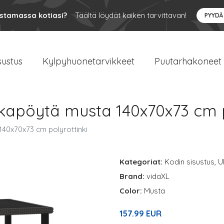
ustamassa kotiasi?
Täältä löydät kaiken tarvittavan!
PYYDÄ
sustus
Kylpyhuonetarvikkeet
Puutarhakoneet
kapöytä musta 140x70x73 cm p
40x70x73 cm polyrottinki
Kategoriat:
Kodin sisustus
,
U
Brand:
vidaXL
Color:
Musta
157.99 EUR