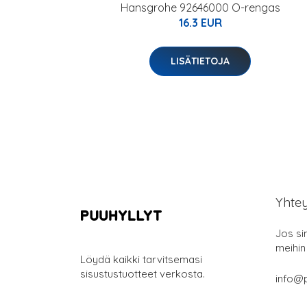
Hansgrohe 92646000 O-rengas
16.3 EUR
LISÄTIETOJA
Yhte
Jos si
meihin
Löydä kaikki tarvitsemasi
sisustustuotteet verkosta.
info@p