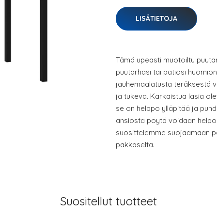
LISÄTIETOJA
Tämä upeasti muotoiltu puut
puutarhasi tai patiosi huomion 
jauhemaalatusta teräksestä v
ja tukeva. Karkaistua lasia ol
se on helppo ylläpitää ja puh
ansiosta pöytä voidaan helpost
suosittelemme suojaamaan pöy
pakkaselta.
Suositellut tuotteet