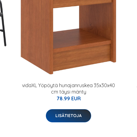
vidaXL Yöpöytä hunajanruskea 35x30x40
cm täysi mänty
78.99 EUR
LISÄTIETOJA