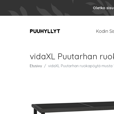
Oletko sis
Kodin Si
vidaXL Puutarhan ruo
Etusivu
vidaXL Puutarhan ruokapöytä musta 1