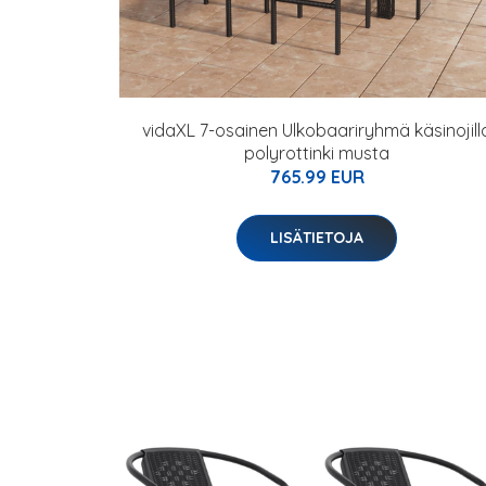
vidaXL 7-osainen Ulkobaariryhmä käsinojill
polyrottinki musta
765.99 EUR
LISÄTIETOJA