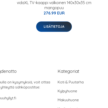
vidaXL TV-kaappi valkoinen 140x30x35 cm
mangopuu
276.99 EUR
LISÄTIETOJA
ydenotto
Kategoriat
nulla on kysymyksiä, voit ottaa
Koti & Puutarha
 yhteyttä sähköpostitse:
Kylpyhuone
uuhyllyt.fi
Makuuhuone