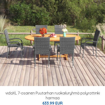
vidaXL 7-osainen Puutarhan ruokailuryhmä polyrottinki
harmaa
633.99 EUR