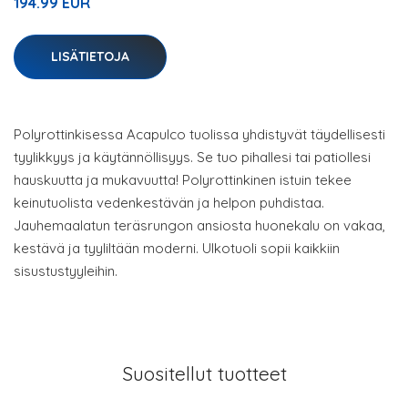
194.99 EUR
LISÄTIETOJA
Polyrottinkisessa Acapulco tuolissa yhdistyvät täydellisesti
tyylikkyys ja käytännöllisyys. Se tuo pihallesi tai patiollesi
hauskuutta ja mukavuutta! Polyrottinkinen istuin tekee
keinutuolista vedenkestävän ja helpon puhdistaa.
Jauhemaalatun teräsrungon ansiosta huonekalu on vakaa,
kestävä ja tyyliltään moderni. Ulkotuoli sopii kaikkiin
sisustustyyleihin.
Suositellut tuotteet