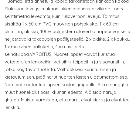
Huomaa, että annetulla koolla tarkoitetaan kankaan kokoa.
Yläkiskon leveys, mukaan lukien asennustarvikkeet, on 3
senttimetriä leveämpi, kuin rullaverhon leveys. Toimitus
sisältää 1 x 60 cm PVC muovinen pohjakisko, 1 x 60 cm
alumiini yläkisko, 100% polyester rullaverho hopeanvärisellä
heijastavalla takapuolen päällysteellä, 2 x pidike, 2 x koukku,
1 x muovinen palloketju, 4 x ruuvi ja 4 x
seinätulppa.VAROITUS: Nuoret lapset voivat kuristua
vetonarujen lenkkeihin, ketjuihin, teippeihin ja sisänäruihin,
jotka käyttävät tuotetta. Välttääksesi kuristumisen ja
kietoutumisen, pidä narut nuorten lasten ulottumattomissa.
Naru voi koetoutua lapsen kaulan ympärille. Siirrä sängyt ja
muut huonekalut pois ikkunan edestä. Älä sido naruja
yhteen. Muista varmistaa, että narut eivät kierry ja eivät tee
lenkkiä.