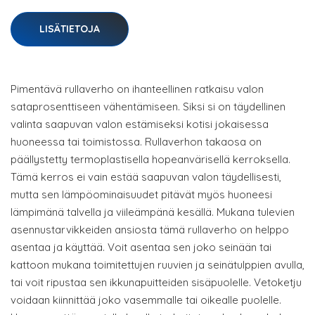
LISÄTIETOJA
Pimentävä rullaverho on ihanteellinen ratkaisu valon
sataprosenttiseen vähentämiseen. Siksi si on täydellinen
valinta saapuvan valon estämiseksi kotisi jokaisessa
huoneessa tai toimistossa. Rullaverhon takaosa on
päällystetty termoplastisella hopeanvärisellä kerroksella.
Tämä kerros ei vain estää saapuvan valon täydellisesti,
mutta sen lämpöominaisuudet pitävät myös huoneesi
lämpimänä talvella ja viileämpänä kesällä. Mukana tulevien
asennustarvikkeiden ansiosta tämä rullaverho on helppo
asentaa ja käyttää. Voit asentaa sen joko seinään tai
kattoon mukana toimitettujen ruuvien ja seinätulppien avulla,
tai voit ripustaa sen ikkunapuitteiden sisäpuolelle. Vetoketju
voidaan kiinnittää joko vasemmalle tai oikealle puolelle.