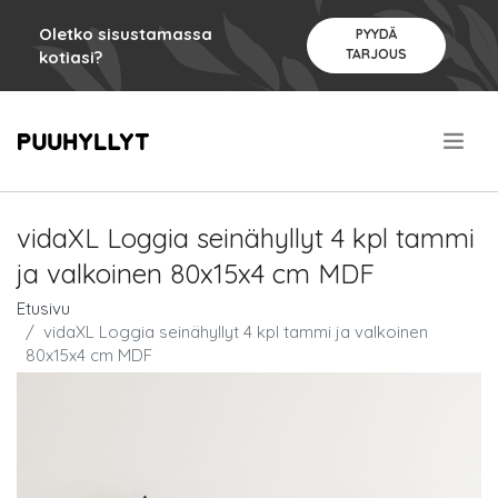
Oletko sisustamassa
PYYDÄ
TARJOUS
kotiasi?
.
vidaXL Loggia seinähyllyt 4 kpl tammi
ja valkoinen 80x15x4 cm MDF
Etusivu
vidaXL Loggia seinähyllyt 4 kpl tammi ja valkoinen
80x15x4 cm MDF