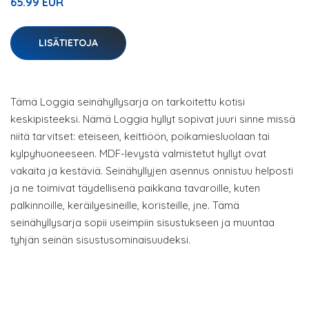
65.99 EUR
LISÄTIETOJA
Tämä Loggia seinähyllysarja on tarkoitettu kotisi
keskipisteeksi. Nämä Loggia hyllyt sopivat juuri sinne missä
niitä tarvitset: eteiseen, keittiöön, poikamiesluolaan tai
kylpyhuoneeseen. MDF-levystä valmistetut hyllyt ovat
vakaita ja kestäviä. Seinähyllyjen asennus onnistuu helposti
ja ne toimivat täydellisenä paikkana tavaroille, kuten
palkinnoille, keräilyesineille, koristeille, jne. Tämä
seinähyllysarja sopii useimpiin sisustukseen ja muuntaa
tyhjän seinän sisustusominaisuudeksi.