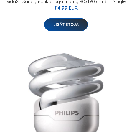
vidaXL Sängynrunko täysi mänty 90x190 cm 3FT Single
114.99 EUR
LISÄTIETOJA