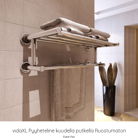
vidaXL Pyyheteline kuudella putkella Ruostumaton
teräs