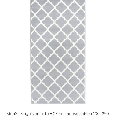
vidaXL Käytävämatto BCF harmaavalkoinen 100x250