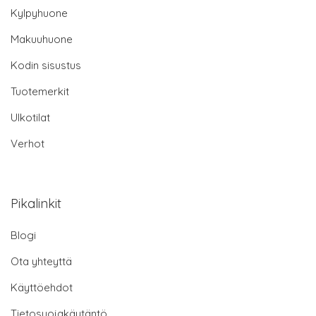
Kylpyhuone
Makuuhuone
Kodin sisustus
Tuotemerkit
Ulkotilat
Verhot
Pikalinkit
Blogi
Ota yhteyttä
Käyttöehdot
Tietosuojakäytäntö