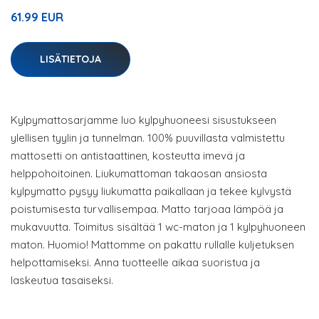
61.99 EUR
LISÄTIETOJA
Kylpymattosarjamme luo kylpyhuoneesi sisustukseen
ylellisen tyylin ja tunnelman. 100% puuvillasta valmistettu
mattosetti on antistaattinen, kosteutta imevä ja
helppohoitoinen. Liukumattoman takaosan ansiosta
kylpymatto pysyy liukumatta paikallaan ja tekee kylvystä
poistumisesta turvallisempaa. Matto tarjoaa lämpöä ja
mukavuutta. Toimitus sisältää 1 wc-maton ja 1 kylpyhuoneen
maton. Huomio! Mattomme on pakattu rullalle kuljetuksen
helpottamiseksi. Anna tuotteelle aikaa suoristua ja
laskeutua tasaiseksi.