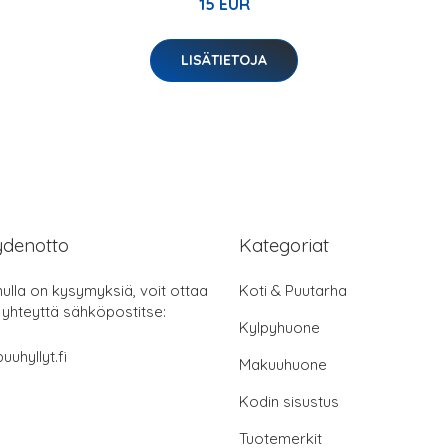
15 EUR
LISÄTIETOJA
ydenotto
Kategoriat
nulla on kysymyksiä, voit ottaa
Koti & Puutarha
 yhteyttä sähköpostitse:
Kylpyhuone
uuhyllyt.fi
Makuuhuone
Kodin sisustus
Tuotemerkit