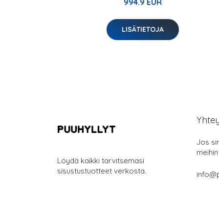
994.9 EUR
LISÄTIETOJA
Yhte
Jos si
meihin
Löydä kaikki tarvitsemasi
sisustustuotteet verkosta.
info@p