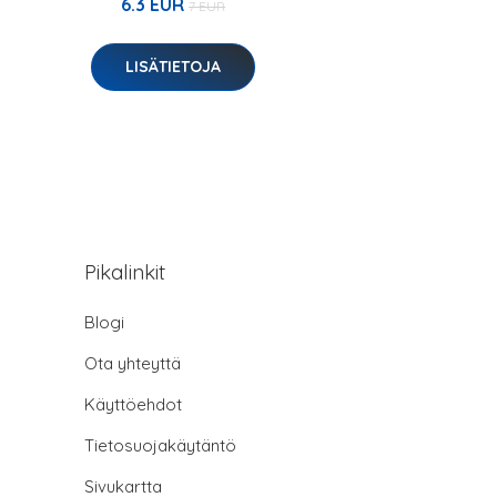
6.3 EUR
7 EUR
LISÄTIETOJA
Pikalinkit
Blogi
Ota yhteyttä
Käyttöehdot
Tietosuojakäytäntö
Sivukartta