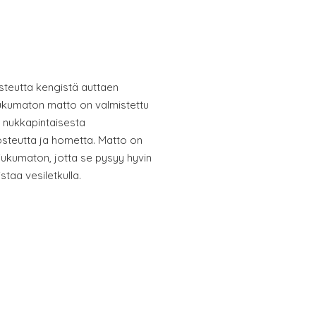
steutta kengistä auttaen
Liukumaton matto on valmistettu
 nukkapintaisesta
osteutta ja hometta. Matto on
liukumaton, jotta se pysyy hyvin
staa vesiletkulla.