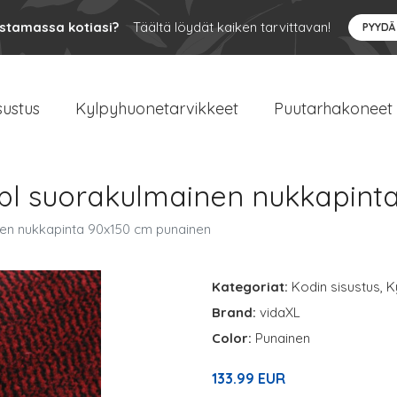
ustamassa kotiasi?
Täältä löydät kaiken tarvittavan!
PYYDÄ
sustus
Kylpyhuonetarvikkeet
Puutarhakoneet
pl suorakulmainen nukkapint
nen nukkapinta 90x150 cm punainen
Kategoriat:
Kodin sisustus
,
K
Brand:
vidaXL
Color:
Punainen
133.99 EUR