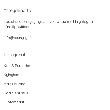
Yhteydenotto
Jos sinulla on kysymyksiä, voit ottaa meihin yhteyttä
sähköpostitse:
info@puuhyllyt.fi
Kategoriat
Koti & Puutarha
Kylpyhuone
Makuuhuone
Kodin sisustus
Tuotemerkit