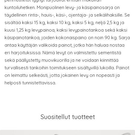
kuntoiluhetken. Monipuolinen levy- ja käsipainosarja on
täydellinen rinta-, hauis-, käsi-, ojentaja- ja selkälihaksille. Se
sisältää kaksi 15 kg, kaksi 10 kg, kaksi 5 kg, neljä 2,5 kg ja
kuusi 1,25 kg levypainoa, kaksi levypainotankoa sekä kaksi
käsipainotankoa, joiden kokonaispaino on noin 90 kg. Sarja
antaa käyttäjän valikoida painot, jotka hän haluaa nostaa
eri harjoituksissa. Nämä levyt on valmistettu sementistä
sekä päällystetty muovikuorilla ja ne voidaan kiinnittää
turvallisesti tankoihin toimitukseen sisältyvillä lukoilla. Painot
on leimattu selkeästi, jotta jokainen levy on nopeasti ja
helposti tunnistettavissa.
Suositellut tuotteet