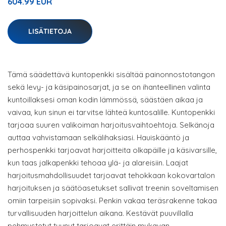
604.99 EUR
LISÄTIETOJA
Tämä säädettävä kuntopenkki sisältää painonnostotangon
sekä levy- ja käsipainosarjat, ja se on ihanteellinen valinta
kuntoillaksesi oman kodin lämmössä, säästäen aikaa ja
vaivaa, kun sinun ei tarvitse lähteä kuntosalille. Kuntopenkki
tarjoaa suuren valikoiman harjoitusvaihtoehtoja. Selkänoja
auttaa vahvistamaan selkälihaksiasi. Hauiskääntö ja
perhospenkki tarjoavat harjoitteita olkapäille ja käsivarsille,
kun taas jalkapenkki tehoaa ylä- ja alareisiin. Laajat
harjoitusmahdollisuudet tarjoavat tehokkaan kokovartalon
harjoituksen ja säätöasetukset sallivat treenin soveltamisen
omiin tarpeisiin sopivaksi. Penkin vakaa teräsrakenne takaa
turvallisuuden harjoittelun aikana. Kestävät puuvillalla
pehmustetut tyynyt tarjoavat erittäin mukavan