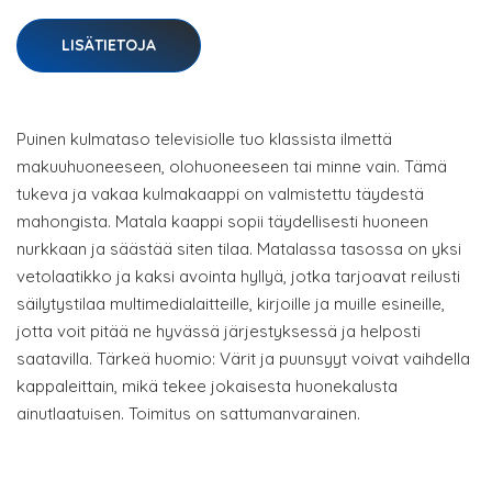
LISÄTIETOJA
Puinen kulmataso televisiolle tuo klassista ilmettä
makuuhuoneeseen, olohuoneeseen tai minne vain. Tämä
tukeva ja vakaa kulmakaappi on valmistettu täydestä
mahongista. Matala kaappi sopii täydellisesti huoneen
nurkkaan ja säästää siten tilaa. Matalassa tasossa on yksi
vetolaatikko ja kaksi avointa hyllyä, jotka tarjoavat reilusti
säilytystilaa multimedialaitteille, kirjoille ja muille esineille,
jotta voit pitää ne hyvässä järjestyksessä ja helposti
saatavilla. Tärkeä huomio: Värit ja puunsyyt voivat vaihdella
kappaleittain, mikä tekee jokaisesta huonekalusta
ainutlaatuisen. Toimitus on sattumanvarainen.