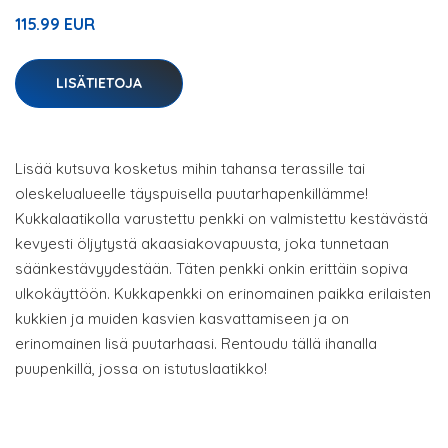
115.99 EUR
LISÄTIETOJA
Lisää kutsuva kosketus mihin tahansa terassille tai
oleskelualueelle täyspuisella puutarhapenkillämme!
Kukkalaatikolla varustettu penkki on valmistettu kestävästä
kevyesti öljytystä akaasiakovapuusta, joka tunnetaan
säänkestävyydestään. Täten penkki onkin erittäin sopiva
ulkokäyttöön. Kukkapenkki on erinomainen paikka erilaisten
kukkien ja muiden kasvien kasvattamiseen ja on
erinomainen lisä puutarhaasi. Rentoudu tällä ihanalla
puupenkillä, jossa on istutuslaatikko!