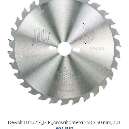
Dewalt DT4321-QZ Pyörösahanterä 250 x 30 mm, 30T
69.1 EUR