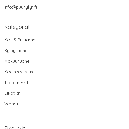
info@puuhyllyt.fi
Kategoriat
Koti & Puutarha
Kylpyhuone
Makuuhuone
Kodin sisustus
Tuotemerkit
Ulkotilat
Verhot
Pikalinkit