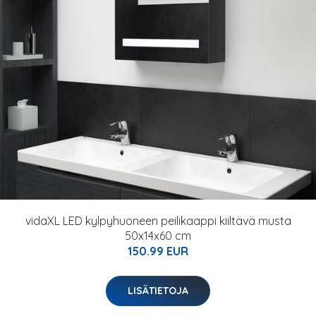
vidaXL LED kylpyhuoneen peilikaappi kiiltävä musta
50x14x60 cm
150.99 EUR
LISÄTIETOJA