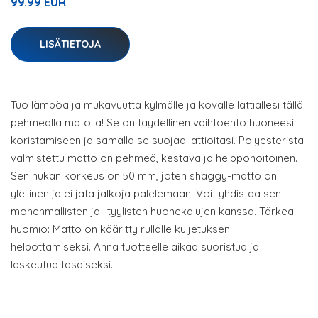
99.99 EUR
LISÄTIETOJA
Tuo lämpöä ja mukavuutta kylmälle ja kovalle lattiallesi tällä
pehmeällä matolla! Se on täydellinen vaihtoehto huoneesi
koristamiseen ja samalla se suojaa lattioitasi. Polyesteristä
valmistettu matto on pehmeä, kestävä ja helppohoitoinen.
Sen nukan korkeus on 50 mm, joten shaggy-matto on
ylellinen ja ei jätä jalkoja palelemaan. Voit yhdistää sen
monenmallisten ja -tyylisten huonekalujen kanssa. Tärkeä
huomio: Matto on kääritty rullalle kuljetuksen
helpottamiseksi. Anna tuotteelle aikaa suoristua ja
laskeutua tasaiseksi.