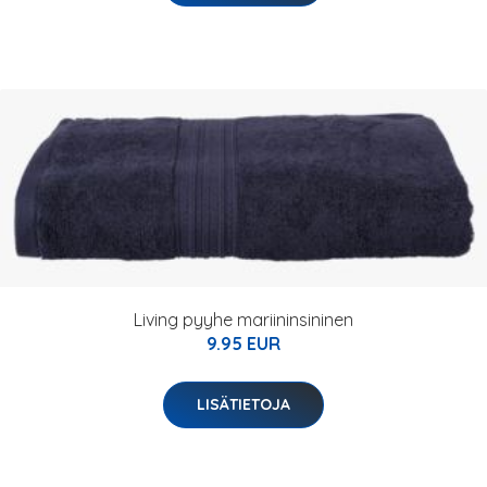
Living pyyhe mariininsininen
9.95 EUR
LISÄTIETOJA