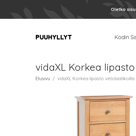
Oletko sis
Kodin Si
vidaXL Korkea lipasto
Etusivu
vidaXL Korkea lipasto vetolaatikoill