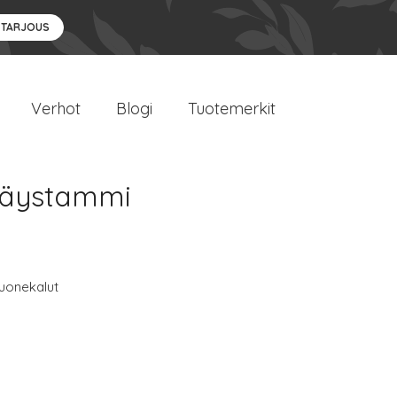
 TARJOUS
Verhot
Blogi
Tuotemerkit
 täystammi
uonekalut