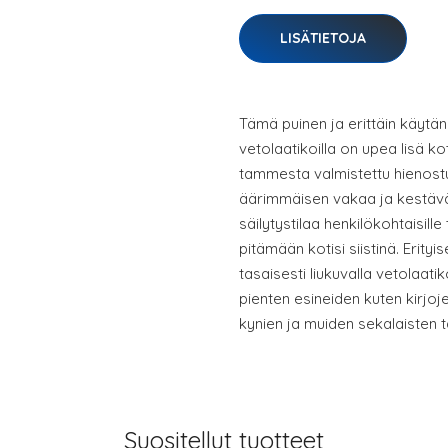
LISÄTIETOJA
Tämä puinen ja erittäin käytän
vetolaatikoilla on upea lisä k
tammesta valmistettu hienost
äärimmäisen vakaa ja kestävä.
säilytystilaa henkilökohtaisille
pitämään kotisi siistinä. Erityi
tasaisesti liukuvalla vetolaatik
pienten esineiden kuten kirjoj
kynien ja muiden sekalaisten 
Suositellut tuotteet