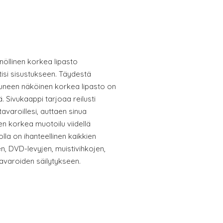
nöllinen korkea lipasto
otisi sisustukseen. Täydestä
uneen näköinen korkea lipasto on
 Sivukaappi tarjoaa reilusti
 tavaroillesi, auttaen sinua
sen korkea muotoilu viidellä
olla on ihanteellinen kaikkien
en, DVD-levyjen, muistivihkojen,
tavaroiden säilytykseen.