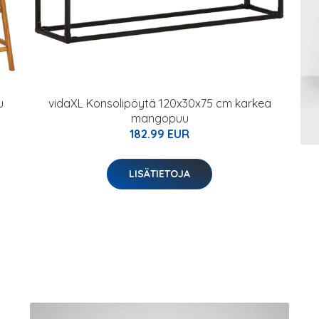
u
vidaXL Konsolipöytä 120x30x75 cm karkea
mangopuu
182.99 EUR
LISÄTIETOJA