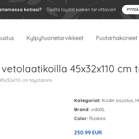
ustamassa kotiasi?
Täältä löydät kaiken tarvittavan!
PYYDÄ
sustus
Kylpyhuonetarvikkeet
Puutarhakoneet
 vetolaatikoilla 45x32x110 cm
a 45x32x110 cm täystammi
Kategoriat:
Kodin sisustus
,
H
Brand:
vidaXL
Color:
Ruskea
250.99 EUR