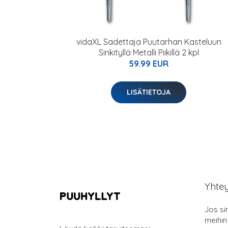
vidaXL Sadettaja Puutarhan Kasteluun
Sinkityllä Metalli Piikillä 2 kpl
59.99 EUR
LISÄTIETOJA
Yhte
Jos si
meihin