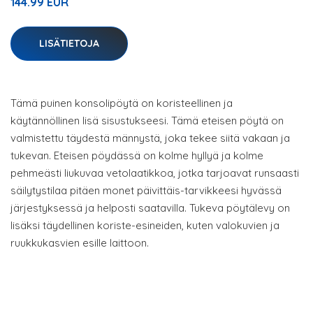
144.99 EUR
LISÄTIETOJA
Tämä puinen konsolipöytä on koristeellinen ja
käytännöllinen lisä sisustukseesi. Tämä eteisen pöytä on
valmistettu täydestä männystä, joka tekee siitä vakaan ja
tukevan. Eteisen pöydässä on kolme hyllyä ja kolme
pehmeästi liukuvaa vetolaatikkoa, jotka tarjoavat runsaasti
säilytystilaa pitäen monet päivittäis-tarvikkeesi hyvässä
järjestyksessä ja helposti saatavilla. Tukeva pöytälevy on
lisäksi täydellinen koriste-esineiden, kuten valokuvien ja
ruukkukasvien esille laittoon.