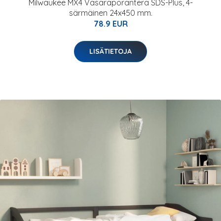
Milwaukee MX4 Vasaraporanterä SDS-Plus, 4-
särmäinen 24x450 mm.
78.9 EUR
LISÄTIETOJA