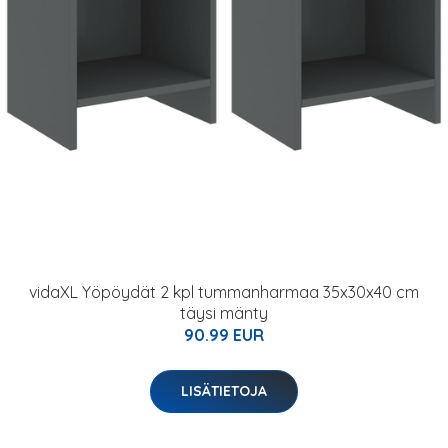
vidaXL Yöpöydät 2 kpl tummanharmaa 35x30x40 cm
täysi mänty
90.99 EUR
LISÄTIETOJA