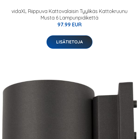
vidaXL Riippuva Kattovalaisin Tyylikäs Kattokruunu
Musta 6 Lampunpidikettä
97.99 EUR
LISÄTIETOJA