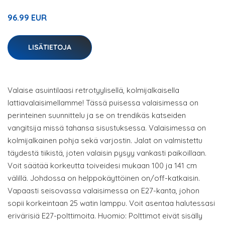
96.99 EUR
LISÄTIETOJA
Valaise asuintilaasi retrotyylisellä, kolmijalkaisella
lattiavalaisimellamme! Tässä puisessa valaisimessa on
perinteinen suunnittelu ja se on trendikäs katseiden
vangitsija missä tahansa sisustuksessa. Valaisimessa on
kolmijalkainen pohja sekä varjostin. Jalat on valmistettu
täydestä tiikistä, joten valaisin pysyy vankasti paikoillaan.
Voit säätää korkeutta toiveidesi mukaan 100 ja 141 cm
välillä. Johdossa on helppokäyttöinen on/off-katkaisin.
Vapaasti seisovassa valaisimessa on E27-kanta, johon
sopii korkeintaan 25 watin lamppu. Voit asentaa halutessasi
erivärisiä E27-polttimoita. Huomio: Polttimot eivät sisälly