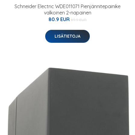
Schneider Electric WDE011071 Pienjännitepainike
valkoinen 2-napainen
80.9 EUR
89.9 EUR
LISÄTIETOJA