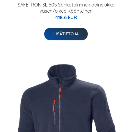
SAFETRON SL 505 Sähkötoiminen painelukko
vasen/oikea Käänteinen
418.6 EUR
LISÄTIETOJA