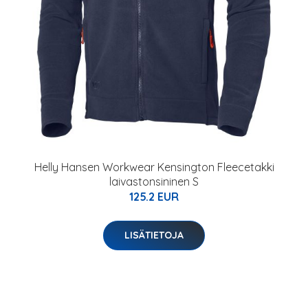
Helly Hansen Workwear Kensington Fleecetakki
laivastonsininen S
125.2 EUR
LISÄTIETOJA