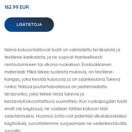
162.99 EUR
LISÄTIETOJA
Nämä kokoontaittuvat tuolit on valmistettu teräksestä ja
textilene-kankaasta, ja ne sopivat ihanteellisesti
rentoutumiseen tai ulkona ruokailuun. Ensiluokkainen
materiaali: Mikä tekee tuoleista mukavia, on textilene-
kangas, joka kestää kulutusta ja on säänkestävä.Tukeva
runko: Näissä puutarhatuoleissa on jauhemaalattu
teräsrunko, joka tekee niistä tukevia ja
kestäviä.Kokoontaittuva suunnittelu: Kun ruokapöydän tuolit
eivät ole käytössä, ne voidaan taittaa kokoon tilan
säästämiseksi. Huomioi:Jotta voit pidentää ulkokalusteidesi
käyttöikää, suosittelemme suojaamaan ne vedenkestävällä
suojalla.