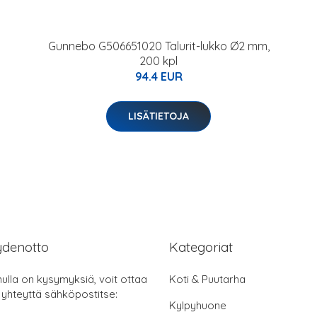
F
Gunnebo G506651020 Talurit-lukko Ø2 mm,
200 kpl
94.4 EUR
LISÄTIETOJA
ydenotto
Kategoriat
nulla on kysymyksiä, voit ottaa
Koti & Puutarha
 yhteyttä sähköpostitse:
Kylpyhuone