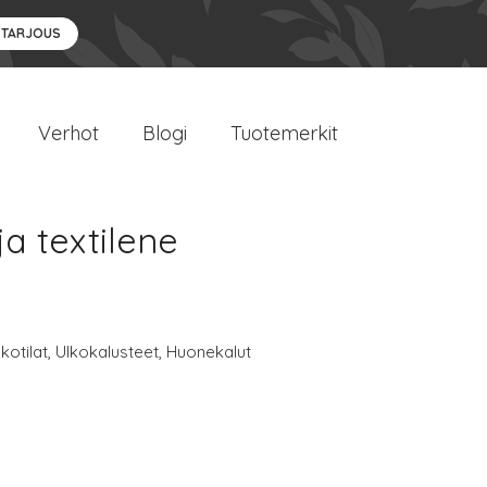
 TARJOUS
Verhot
Blogi
Tuotemerkit
ja textilene
lkotilat
,
Ulkokalusteet
,
Huonekalut