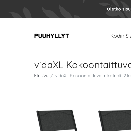
Oletko sis
Kodin Si
vidaXL Kokoontaittuvat
Etusivu
vidaXL Kokoontaittuvat ulkotuolit 2 kp