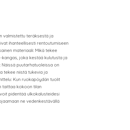
n valmistettu teräksestä ja
ivat ihanteellisesti rentoutumiseen
kkainen materiaali: Mikä tekee
e-kangas, joka kestää kulutusta ja
 Näissä puutarhatuoleissa on
 tekee niistä tukevia ja
ittelu: Kun ruokapöydän tuolit
 taittaa kokoon tilan
voit pidentää ulkokalusteidesi
uojaamaan ne vedenkestävällä