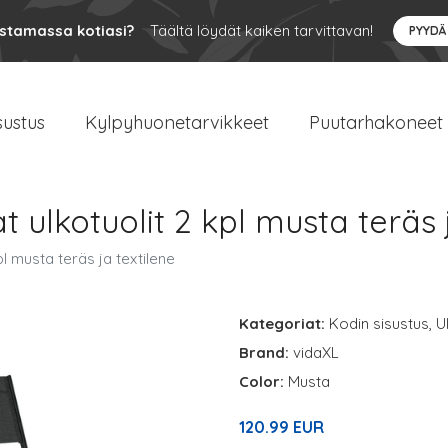
ustamassa kotiasi?
Täältä löydät kaiken tarvittavan!
PYYDÄ
sustus
Kylpyhuonetarvikkeet
Puutarhakoneet
 ulkotuolit 2 kpl musta teräs 
l musta teräs ja textilene
Kategoriat:
Kodin sisustus
,
U
Brand:
vidaXL
Color:
Musta
120.99 EUR