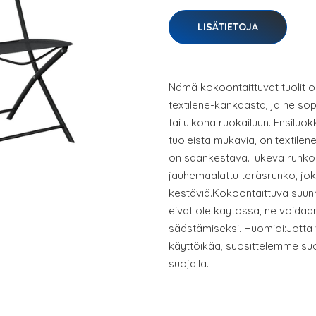
LISÄTIETOJA
Nämä kokoontaittuvat tuolit o
textilene-kankaasta, ja ne sop
tai ulkona ruokailuun. Ensiluo
tuoleista mukavia, on textilen
on säänkestävä.Tukeva runko:
jauhemaalattu teräsrunko, joka
kestäviä.Kokoontaittuva suunn
eivät ole käytössä, ne voidaan
säästämiseksi. Huomioi:Jotta 
käyttöikää, suosittelemme s
suojalla.