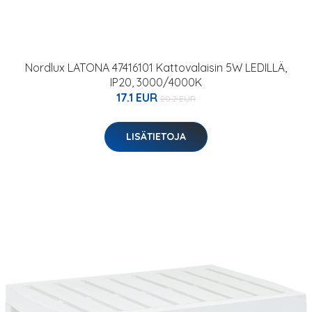
Nordlux LATONA 47416101 Kattovalaisin 5W LEDILLÄ,
IP20, 3000/4000K
17.1 EUR
20.2 EUR
LISÄTIETOJA