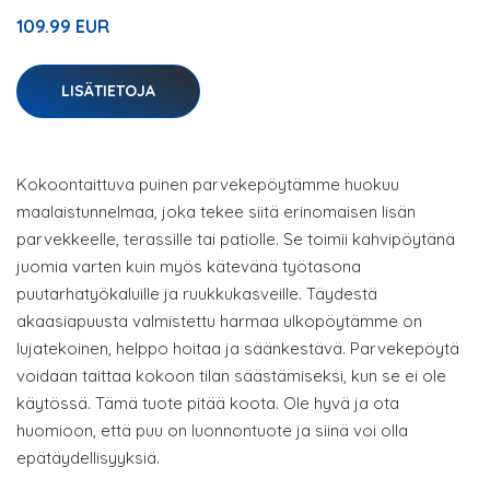
109.99 EUR
LISÄTIETOJA
Kokoontaittuva puinen parvekepöytämme huokuu
maalaistunnelmaa, joka tekee siitä erinomaisen lisän
parvekkeelle, terassille tai patiolle. Se toimii kahvipöytänä
juomia varten kuin myös kätevänä työtasona
puutarhatyökaluille ja ruukkukasveille. Täydestä
akaasiapuusta valmistettu harmaa ulkopöytämme on
lujatekoinen, helppo hoitaa ja säänkestävä. Parvekepöytä
voidaan taittaa kokoon tilan säästämiseksi, kun se ei ole
käytössä. Tämä tuote pitää koota. Ole hyvä ja ota
huomioon, että puu on luonnontuote ja siinä voi olla
epätäydellisyyksiä.