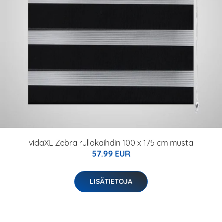
vidaXL Zebra rullakaihdin 100 x 175 cm musta
57.99 EUR
LISÄTIETOJA