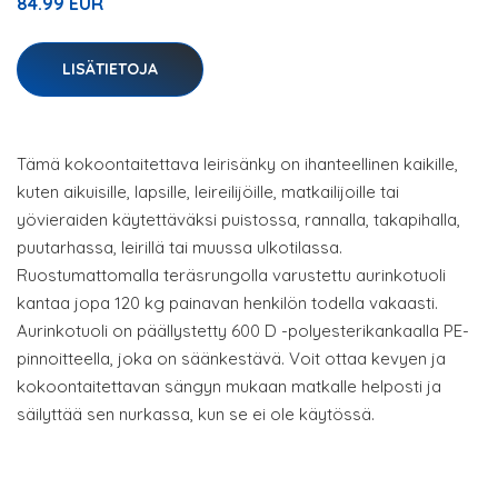
84.99 EUR
LISÄTIETOJA
Tämä kokoontaitettava leirisänky on ihanteellinen kaikille,
kuten aikuisille, lapsille, leireilijöille, matkailijoille tai
yövieraiden käytettäväksi puistossa, rannalla, takapihalla,
puutarhassa, leirillä tai muussa ulkotilassa.
Ruostumattomalla teräsrungolla varustettu aurinkotuoli
kantaa jopa 120 kg painavan henkilön todella vakaasti.
Aurinkotuoli on päällystetty 600 D -polyesterikankaalla PE-
pinnoitteella, joka on säänkestävä. Voit ottaa kevyen ja
kokoontaitettavan sängyn mukaan matkalle helposti ja
säilyttää sen nurkassa, kun se ei ole käytössä.