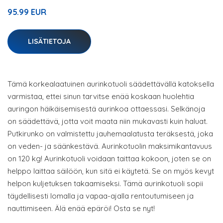
95.99 EUR
LISÄTIETOJA
Tämä korkealaatuinen aurinkotuoli säädettävällä katoksella
varmistaa, ettei sinun tarvitse enää koskaan huolehtia
auringon häikäisemisestä aurinkoa ottaessasi. Selkänoja
on säädettävä, jotta voit maata niin mukavasti kuin haluat.
Putkirunko on valmistettu jauhemaalatusta teräksestä, joka
on veden- ja säänkestävä. Aurinkotuolin maksimikantavuus
on 120 kg! Aurinkotuoli voidaan taittaa kokoon, joten se on
helppo laittaa säilöön, kun sitä ei käytetä. Se on myös kevyt
helpon kuljetuksen takaamiseksi. Tämä aurinkotuoli sopii
täydellisesti lomalla ja vapaa-ajalla rentoutumiseen ja
nauttimiseen. Älä enää epäröi! Osta se nyt!