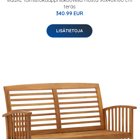
vidaXL Toimistokaappi liukuovella musta 90x40x180 cm
teräs
340.99 EUR
LISÄTIETOJA