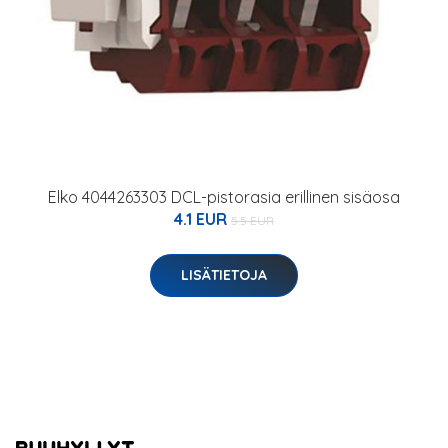
Elko 4044263303 DCL-pistorasia erillinen sisäosa
4.1 EUR
5.5 EUR
LISÄTIETOJA