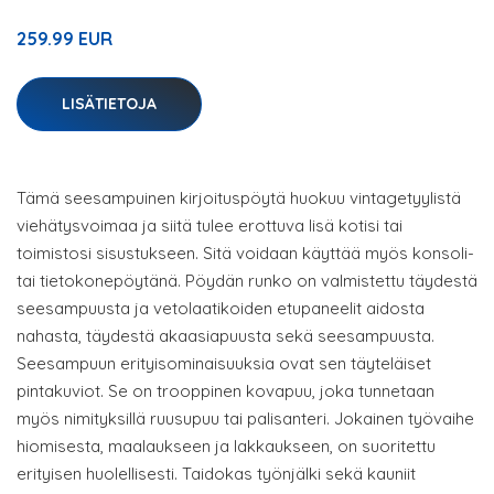
259.99 EUR
LISÄTIETOJA
Tämä seesampuinen kirjoituspöytä huokuu vintagetyylistä
viehätysvoimaa ja siitä tulee erottuva lisä kotisi tai
toimistosi sisustukseen. Sitä voidaan käyttää myös konsoli-
tai tietokonepöytänä. Pöydän runko on valmistettu täydestä
seesampuusta ja vetolaatikoiden etupaneelit aidosta
nahasta, täydestä akaasiapuusta sekä seesampuusta.
Seesampuun erityisominaisuuksia ovat sen täyteläiset
pintakuviot. Se on trooppinen kovapuu, joka tunnetaan
myös nimityksillä ruusupuu tai palisanteri. Jokainen työvaihe
hiomisesta, maalaukseen ja lakkaukseen, on suoritettu
erityisen huolellisesti. Taidokas työnjälki sekä kauniit