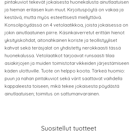
pintakuviot tekevät jokaisesta huonekalusta ainutlaatuisen
ja hieman erilaisen kuin muut. Kirjoituspöytä on vakaa ja
kestävä, mutta myös esteettisesti miellyttävä.
Konsolipöydässä on 4 vetolaatikkoa, joista jokaisessa on
jokin ainutlaatuinen piirre. Käsinkaiverretut erittäin hienot
yksityiskohdat, aitonahkainen koriste ja teollistyyliset
kahvat sekä teräsjalat on yhdistetty nerokkaasti tässä
huonekalussa. Vetolaatikot tarjoavat runsaasti tilaa
asiakirjojen ja muiden toimistotarvikkeiden järjestämiseen
käden ulottuville. Tuote on helppo koota. Tärkeä huomio:
puun ja nahan pintakuviot sekä värit saattavat vaihdella
kappaleesta toiseen, mikä tekee jokaisesta pöydästä
ainutlaatuisen; toimitus on sattumanvarainen.
Suositellut tuotteet