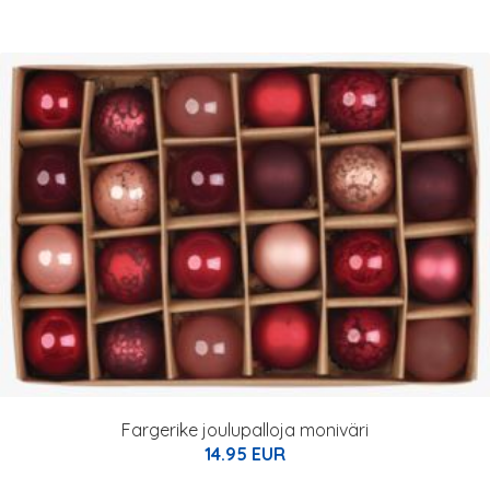
Fargerike joulupalloja moniväri
14.95 EUR