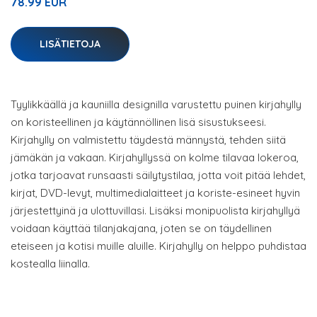
78.99 EUR
LISÄTIETOJA
Tyylikkäällä ja kauniilla designilla varustettu puinen kirjahylly
on koristeellinen ja käytännöllinen lisä sisustukseesi.
Kirjahylly on valmistettu täydestä männystä, tehden siitä
jämäkän ja vakaan. Kirjahyllyssä on kolme tilavaa lokeroa,
jotka tarjoavat runsaasti säilytystilaa, jotta voit pitää lehdet,
kirjat, DVD-levyt, multimedialaitteet ja koriste-esineet hyvin
järjestettyinä ja ulottuvillasi. Lisäksi monipuolista kirjahyllyä
voidaan käyttää tilanjakajana, joten se on täydellinen
eteiseen ja kotisi muille aluille. Kirjahylly on helppo puhdistaa
kostealla liinalla.