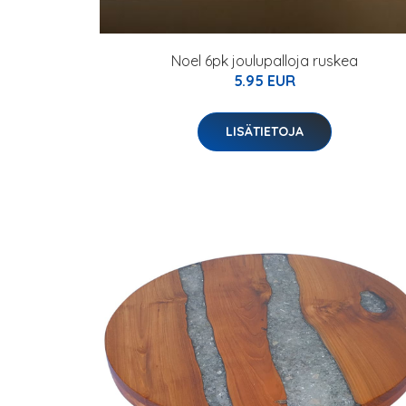
Noel 6pk joulupalloja ruskea
5.95 EUR
LISÄTIETOJA