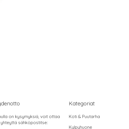
ydenotto
Kategoriat
nulla on kysymyksiä, voit ottaa
Koti & Puutarha
 yhteyttä sähköpostitse:
Kylpyhuone