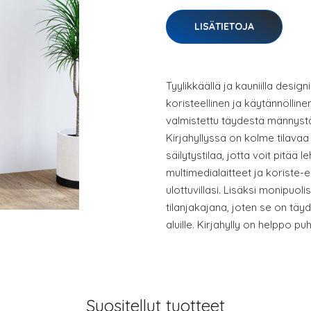
LISÄTIETOJA
Tyylikkäällä ja kauniilla design
koristeellinen ja käytännöllinen
valmistettu täydestä männystä
Kirjahyllyssä on kolme tilavaa
säilytystilaa, jotta voit pitää l
multimedialaitteet ja koriste-e
ulottuvillasi. Lisäksi monipuol
tilanjakajana, joten se on täyde
aluille. Kirjahylly on helppo puh
Suositellut tuotteet