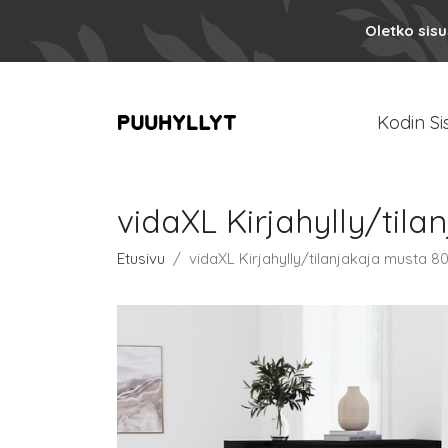
Oletko sis
Kodin Si
vidaXL Kirjahylly/til
Etusivu
vidaXL Kirjahylly/tilanjakaja musta 8