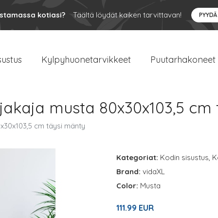
ustamassa kotiasi?
Täältä löydät kaiken tarvittavan!
PYYDÄ
sustus
Kylpyhuonetarvikkeet
Puutarhakoneet
anjakaja musta 80x30x103,5 cm
0x30x103,5 cm täysi mänty
Kategoriat:
Kodin sisustus
,
K
Brand:
vidaXL
Color:
Musta
111.99 EUR