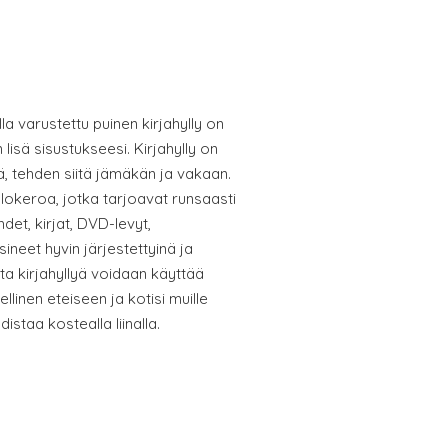
illa varustettu puinen kirjahylly on
 lisä sisustukseesi. Kirjahylly on
, tehden siitä jämäkän ja vakaan.
 lokeroa, jotka tarjoavat runsaasti
ehdet, kirjat, DVD-levyt,
sineet hyvin järjestettyinä ja
ista kirjahyllyä voidaan käyttää
llinen eteiseen ja kotisi muille
distaa kostealla liinalla.