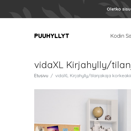
Oletko sis
Kodin Si
vidaXL Kirjahylly/tila
Etusivu
vidaXL Kirjahylly/tilanjakaja korkeaki