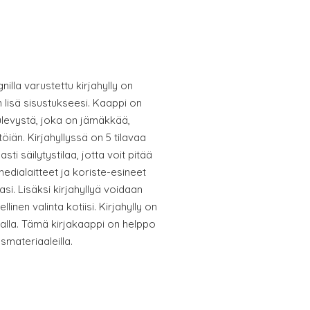
gnilla varustettu kirjahylly on
n lisä sisustukseesi. Kaappi on
ulevystä, joka on jämäkkää,
iän. Kirjahyllyssä on 5 tilavaa
ti säilytystilaa, jotta voit pitää
imedialaitteet ja koriste-esineet
lasi. Lisäksi kirjahyllyä voidaan
linen valinta kotiisi. Kirjahylly on
nalla. Tämä kirjakaappi on helppo
smateriaaleilla.