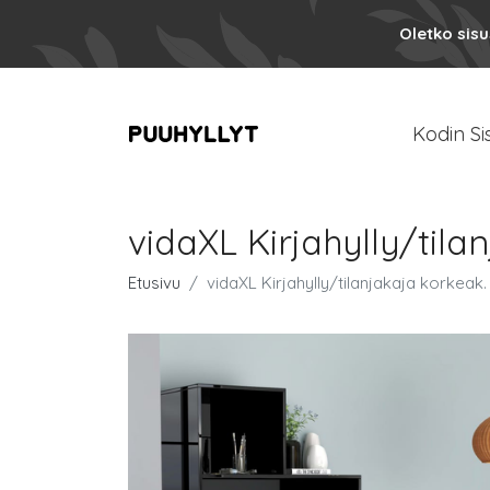
Oletko sis
Kodin Si
vidaXL Kirjahylly/til
Etusivu
vidaXL Kirjahylly/tilanjakaja korkeak