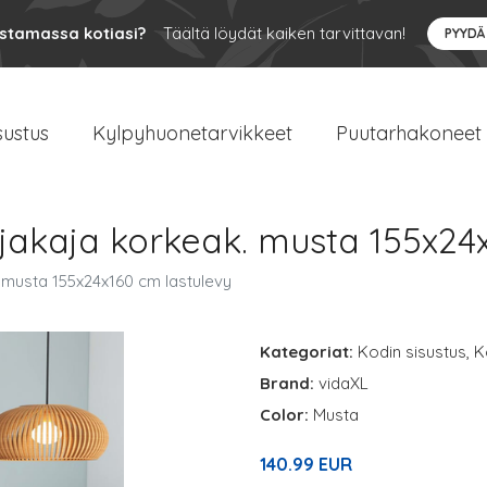
ustamassa kotiasi?
Täältä löydät kaiken tarvittavan!
PYYDÄ
sustus
Kylpyhuonetarvikkeet
Puutarhakoneet
anjakaja korkeak. musta 155x24
. musta 155x24x160 cm lastulevy
Kategoriat:
Kodin sisustus
,
K
Brand:
vidaXL
Color:
Musta
140.99 EUR