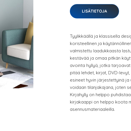
LISÄTIETOJA
Tyylikkäällä ja klassisella desi
koristeellinen ja käytännölline
valmistettu laadukkaasta last
kestävää ja omaa pitkän käyttö
avointa hyllyä, jotka tarjoavat 
pitää lehdet, kirjat, DVD-levyt,
esineet hyvin järjestettyinä ja u
voidaan tilanjakajana, joten se 
Kirjahylly on helppo puhdistaa 
kirjakaappi on helppo koota m
asennusmateriaaleilla.