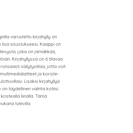
gnilla varustettu kirjahylly on
n lisä sisustukseesi. Kaappi on
ulevystä, joka on jämäkkää,
iän. Kirjahyllyssä on 6 tilavaa
runsaasti säilytystilaa, jotta voit
 multimedialaitteet ja koriste-
lottuvillasi. Lisäksi kirjahyllyä
on täydellinen valinta kotiisi.
kostealla liinalla. Tämä
ukana tulevilla