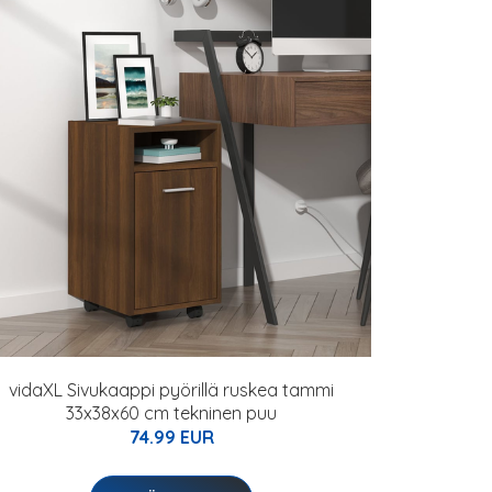
vidaXL Sivukaappi pyörillä ruskea tammi
33x38x60 cm tekninen puu
74.99 EUR