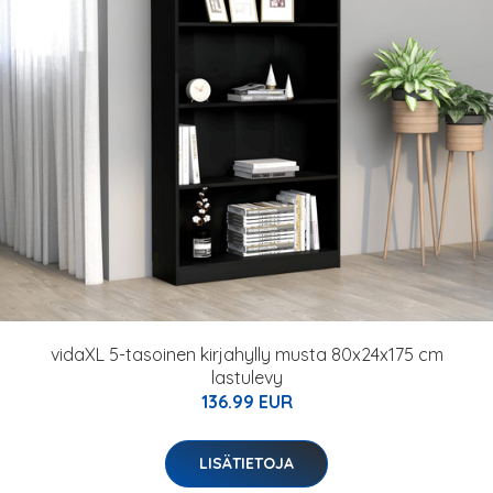
vidaXL 5-tasoinen kirjahylly musta 80x24x175 cm
lastulevy
136.99 EUR
LISÄTIETOJA