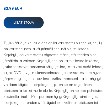
82.99 EUR
LISÄTIETOJA
Tyylikkäällä ja kauniilla designilla varustettu puinen kirjahylly
on koristeellinen ja käytännöllinen lisä sisustukseesi.
Kirjahylly on valmistettu täydestä männystä, tehden siitä
jämäkän ja vakaan. Kirjahyllyssä on kaksi tilavaa lokeroa,
jotka tarjoavat runsaasti säilytystilaa, jotta voit pitää lehdet,
kirjat, DVD-levyt, multimedialaitteet ja koriste-esineet hyvin
järjestettyinä ja ulottuvillasi. Lisäksi monipuolista kirjahyllyä
voidaan käyttää tilanjakajana, joten se on täydellinen
eteiseen ja kotisi muille aluille. Kirjahylly on helppo puhdistaa
kostealla liinalla. Monipuolinen hylly: Kirjahylly toimii myös
tilanjakajana tehden siitä täydellisen valinnan eteiseen tai