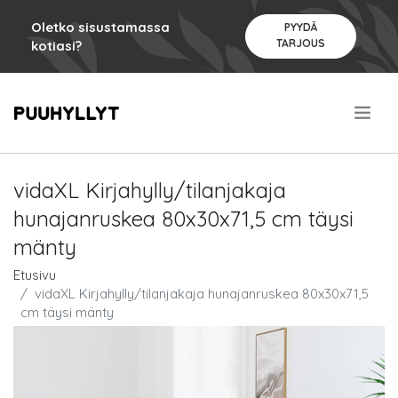
Oletko sisustamassa
PYYDÄ
TARJOUS
kotiasi?
.
vidaXL Kirjahylly/tilanjakaja
hunajanruskea 80x30x71,5 cm täysi
mänty
Etusivu
vidaXL Kirjahylly/tilanjakaja hunajanruskea 80x30x71,5
cm täysi mänty