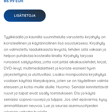
86.99 EUR
LISÄTIETOJA
Tyylikkäällä ja kauniilla suunnittelulla varustettu kirjahylly on
koristeellinen ja käytännöllinen lisä sisustukseesi. Kirjahylly
on valmistettu laadukkaasta levystä, tehden siitä vakaan ja
helpon puhdistaa kostealla liinalla. Kirjahylly tarjoaa
runsaasti säilytystilaa, jotta voit pitää aikakauslehdet, kirjat,
DVD-levyt, multimedialaitteet ja koriste-esineet hyvin
järjestettyinä ja ulottuvillasi. Lisäksi monipuolista kirjahyllyä
voidaan käyttää tilanjakajana, joten se on täydellinen valinta
eteiseen ja kotisi muille aluille. Huomio: Seinään kiinnitettävät
ruuvit ja tulpat eivät sisälly toimitukseen. Etsi ja käytä
seinääsi sopivia ruuveja ja tulppia. Jos olet epävarma, kysy
ammattilaisen neuvoa. Lue ja seuraa asennusohjeiden
jokaista vaihetta huolella.