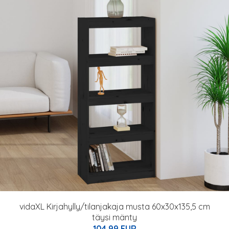
vidaXL Kirjahylly/tilanjakaja musta 60x30x135,5 cm
täysi mänty
104.99 EUR