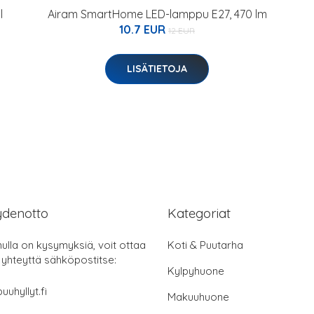
l
Airam SmartHome LED-lamppu E27, 470 lm
10.7 EUR
12 EUR
LISÄTIETOJA
ydenotto
Kategoriat
nulla on kysymyksiä, voit ottaa
Koti & Puutarha
 yhteyttä sähköpostitse:
Kylpyhuone
uuhyllyt.fi
Makuuhuone