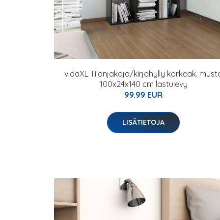
vidaXL Tilanjakaja/kirjahylly korkeak. must
100x24x140 cm lastulevy
99.99 EUR
LISÄTIETOJA