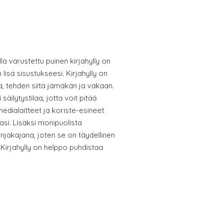
illa varustettu puinen kirjahylly on
 lisä sisustukseesi. Kirjahylly on
, tehden siitä jämäkän ja vakaan.
säilytystilaa, jotta voit pitää
imedialaitteet ja koriste-esineet
llasi. Lisäksi monipuolista
anjakajana, joten se on täydellinen
e. Kirjahylly on helppo puhdistaa