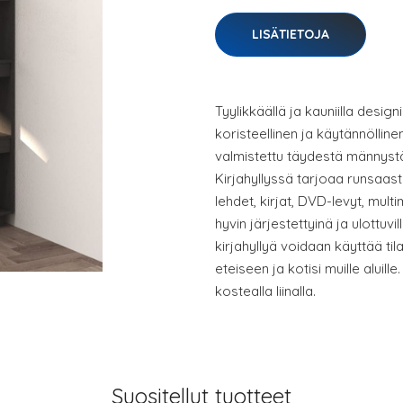
LISÄTIETOJA
Tyylikkäällä ja kauniilla design
koristeellinen ja käytännöllinen
valmistettu täydestä männystä
Kirjahyllyssä tarjoaa runsaasti 
lehdet, kirjat, DVD-levyt, mult
hyvin järjestettyinä ja ulottuvi
kirjahyllyä voidaan käyttää til
eteiseen ja kotisi muille aluill
kostealla liinalla.
Suositellut tuotteet