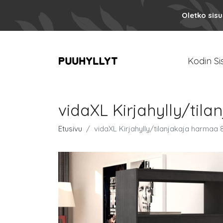
Oletko sis
Kodin Si
vidaXL Kirjahylly/til
Etusivu
vidaXL Kirjahylly/tilanjakaja harmaa