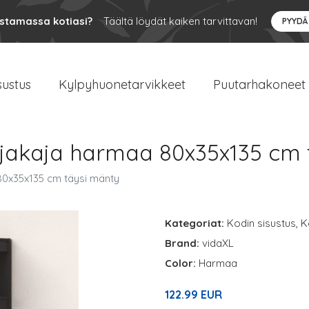
ustamassa kotiasi?
Täältä löydät kaiken tarvittavan!
PYYDÄ
sustus
Kylpyhuonetarvikkeet
Puutarhakoneet
anjakaja harmaa 80x35x135 cm
 80x35x135 cm täysi mänty
Kategoriat:
Kodin sisustus
,
K
Brand:
vidaXL
Color:
Harmaa
122.99 EUR