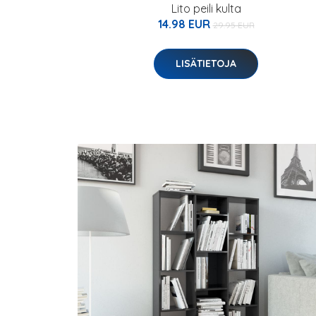
Lito peili kulta
14.98 EUR
29.95 EUR
LISÄTIETOJA