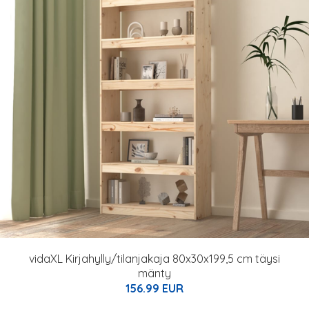
vidaXL Kirjahylly/tilanjakaja 80x30x199,5 cm täysi
mänty
156.99 EUR