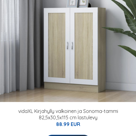
vidaXL Kirjahylly valkoinen ja Sonoma-tammi
82,5x30,5x115 cm lastulevy
88.99 EUR