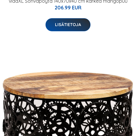
vidaXL Sohvapöytä 140x70x40 cm karkea mangopuu
206.99 EUR
LISÄTIETOJA