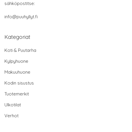
Pikalinkit
Blogi
Ota yhteyttä
Käyttöehdot
Tietosuojakäytäntö
Sivukartta
© 2026 Puuhyllyt