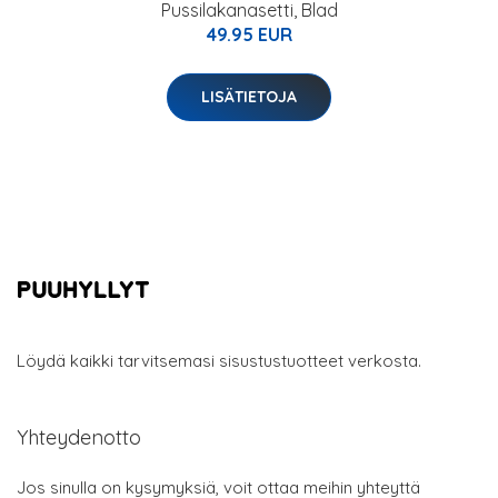
Jos sinulla on kysymyksiä, voit ottaa meihin yhteyttä
sähköpostitse:
info@puuhyllyt.fi
Kategoriat
Koti & Puutarha
Kylpyhuone
Makuuhuone
Kodin sisustus
Tuotemerkit
Ulkotilat
Verhot