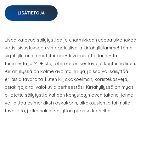
LISÄTIETOJA
Lisää kätevää säilytystilaa ja charmikkaan upeaa ulkonäköä
kotisi sisustukseen vintagetyylisellä kirjahyllyllämme! Tämä
kirjahylly on ammattitaitoisesti valmistettu täydestä
tammesta ja MDF:stä, joten se on kestävä ja käytännöllinen.
Kirjahyllyssä on kolme avointa hyllyä, joissa voi säilyttää
erilaisia tavaroita, kuten kirjakokoelman, koristekasveja,
asiakirjoja tai valokuvia perheestäsi. Kirjahyllyssä on myös
piilotettu säilytystila kahden kehystetyn oven takana, jonne
voi laittaa esimerkiksi roskakorin, aikakauslehtiä tai muita
tavaroita, jotka haluat säilyttää piilossa katseilta.