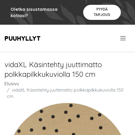
Oletko sisustamassa
PYYDÄ
TARJOUS
kotiasi?
.
vidaXL Käsintehty juuttimatto
polkkapilkkukuviolla 150 cm
Etusivu
vidaXL Käsintehty juuttimatto polkkapilkkukuviolla 150
cm