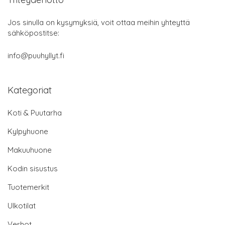
Jos sinulla on kysymyksiä, voit ottaa meihin yhteyttä
sähköpostitse:
info@puuhyllyt.fi
Kategoriat
Koti & Puutarha
Kylpyhuone
Makuuhuone
Kodin sisustus
Tuotemerkit
Ulkotilat
Verhot