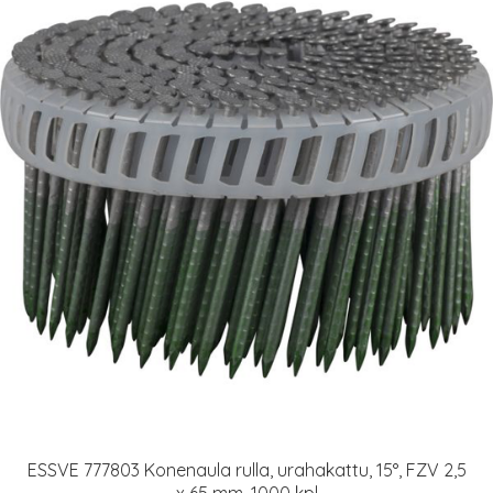
ESSVE 777803 Konenaula rulla, urahakattu, 15°, FZV 2,5
x 65 mm, 1000 kpl