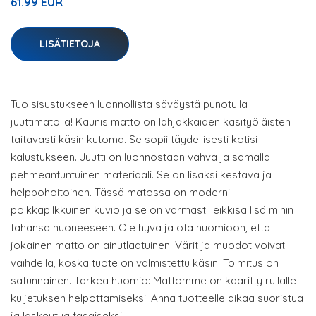
61.99 EUR
LISÄTIETOJA
Tuo sisustukseen luonnollista säväystä punotulla
juuttimatolla! Kaunis matto on lahjakkaiden käsityöläisten
taitavasti käsin kutoma. Se sopii täydellisesti kotisi
kalustukseen. Juutti on luonnostaan vahva ja samalla
pehmeäntuntuinen materiaali. Se on lisäksi kestävä ja
helppohoitoinen. Tässä matossa on moderni
polkkapilkkuinen kuvio ja se on varmasti leikkisä lisä mihin
tahansa huoneeseen. Ole hyvä ja ota huomioon, että
jokainen matto on ainutlaatuinen. Värit ja muodot voivat
vaihdella, koska tuote on valmistettu käsin. Toimitus on
satunnainen. Tärkeä huomio: Mattomme on kääritty rullalle
kuljetuksen helpottamiseksi. Anna tuotteelle aikaa suoristua
ja laskeutua tasaiseksi.