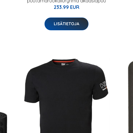
puutarharuokailuryhmä akaasiapuu
233.99 EUR
LISÄTIETOJA