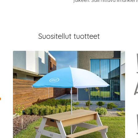
jälkeen. Salli riittävä ilmankie
Suositellut tuotteet