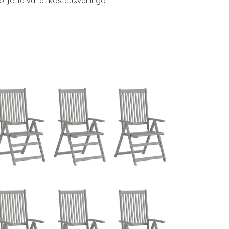
rto, jotta vältät kosteusvahingot.