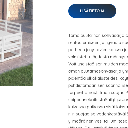
LISÄTIETOJA
Tämä puutarhan sohvasarja on 
rentoutumiseen ja hyvästä sääs
perheen ja ystävien kanssa ju
valmistettu täydestä männystä
Voit yhdistää sen muiden mod
oman puutarhasohvasarja yhdi
pidentää ulkokalusteidesi käy
puhdistamaan sen säännöllisest
tarpeettomasti ilman suojaa.P
saippuasekoitustaSäilytys: Jos 
kuivassa paikassa sisätiloissa
niin suojaa se vedenkestävällä
ylimääräinen vesi tai lumi tasai