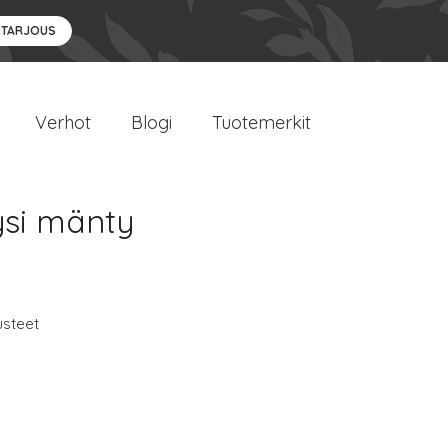
 TARJOUS
Verhot
Blogi
Tuotemerkit
ysi mänty
usteet