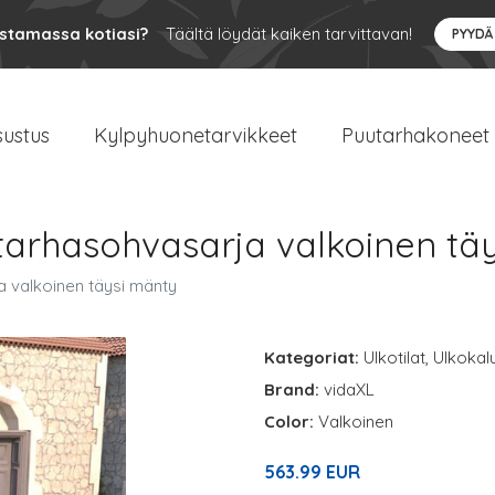
ustamassa kotiasi?
Täältä löydät kaiken tarvittavan!
PYYDÄ
sustus
Kylpyhuonetarvikkeet
Puutarhakoneet
tarhasohvasarja valkoinen tä
 valkoinen täysi mänty
Kategoriat:
Ulkotilat
,
Ulkokal
Brand:
vidaXL
Color:
Valkoinen
563.99 EUR