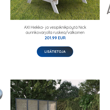
AXI Hiekka- ja vesipiknikpöytä Nick
aurinkovarjolla ruskea/valkoinen
201.99 EUR
LISÄTIETOJA