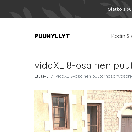
Oletko sis
Kodin Si
vidaXL 8-osainen puu
Etusivu
vidaXL 8-osainen puutarhasohvasarja