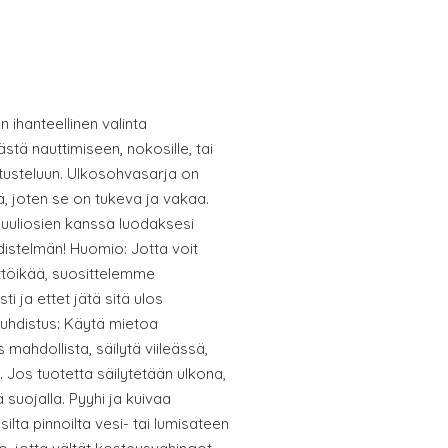
ihanteellinen valinta
tä nauttimiseen, nokosille, tai
tusteluun. Ulkosohvasarja on
, joten se on tukeva ja vakaa.
uuliosien kanssa luodaksesi
stelmän! Huomio: Jotta voit
ttöikää, suosittelemme
i ja ettet jätä sitä ulos
uhdistus: Käytä mietoa
mahdollista, säilytä viileässä,
. Jos tuotetta säilytetään ulkona,
 suojalla. Pyyhi ja kuivaa
silta pinnoilta vesi- tai lumisateen