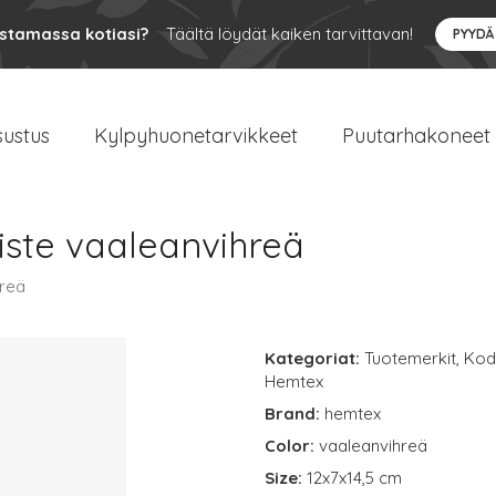
ustamassa kotiasi?
Täältä löydät kaiken tarvittavan!
PYYDÄ
sustus
Kylpyhuonetarvikkeet
Puutarhakoneet
iste vaaleanvihreä
hreä
Kategoriat:
Tuotemerkit
,
Kodi
Hemtex
Brand:
hemtex
Color:
vaaleanvihreä
Size:
12x7x14,5 cm