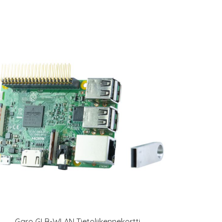
Garo GLB-WLAN Tietoliikennekortti